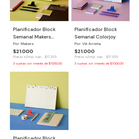
Planificador Block
Planificador Block
Semanal Makers
Semanal Colorjoy
Logos
Por: Makers
Por: Vik Arrieta
$21.000
$21.000
Precio s/imp. nac. : $17.355
Precio s/imp. nac. : $17.355
3
cuotas sin interés de
$7.000,00
3
cuotas sin interés de
$7.000,00
Planificador Block