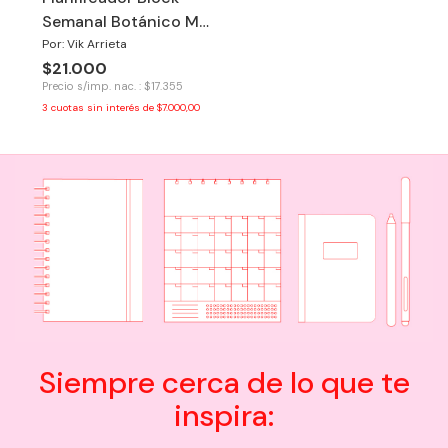
Semanal Botánico Mi
Propio Jardín
Por: Vik Arrieta
$21.000
Precio s/imp. nac. : $17.355
3
cuotas sin interés de
$7.000,00
Siempre cerca de lo que te
inspira: