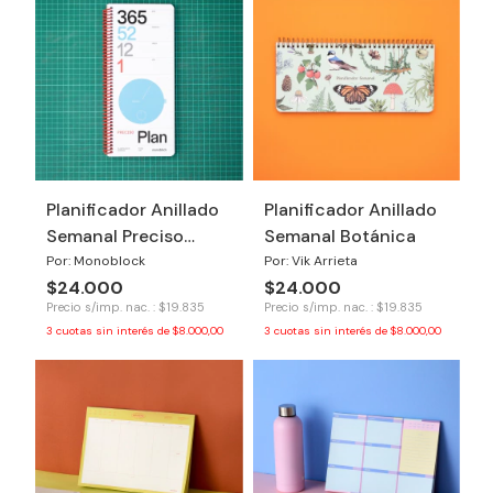
Planificador Anillado
Planificador Anillado
Semanal Preciso
Semanal Botánica
Hacer
Por: Monoblock
Por: Vik Arrieta
$24.000
$24.000
Precio s/imp. nac. : $19.835
Precio s/imp. nac. : $19.835
3
cuotas sin interés de
$8.000,00
3
cuotas sin interés de
$8.000,00