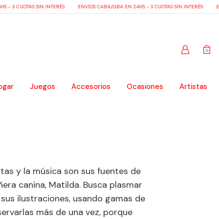
 - 3 CUOTAS SIN INTERÉS
ENVÍOS CABA/GBA EN 24HS - 3 CUOTAS SIN INTERÉS
EN
0
ogar
Juegos
Accesorios
Ocasiones
Artistas
ntas y la música son sus fuentes de
era canina, Matilda. Busca plasmar
 sus ilustraciones, usando gamas de
bservarlas más de una vez, porque