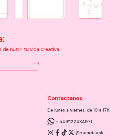
a:
e nutrir tu vida creativa.
Contactanos
De lunes a viernes, de 10 a 17h.
+ 5491122484971
@monoblock