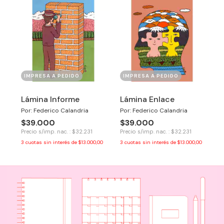
IMPRESA A PEDIDO
IMPRESA A PEDIDO
Lámina Informe
Lámina Enlace
Por: Federico Calandria
Por: Federico Calandria
$39.000
$39.000
Precio s/imp. nac. : $32.231
Precio s/imp. nac. : $32.231
3
cuotas sin interés de
$13.000,00
3
cuotas sin interés de
$13.000,00