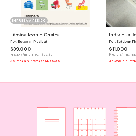
IMPRESA A PEDIDO
Lámina Iconic Chairs
Individual 
Por: Esteban Plazibat
Por: Esteban Pl
$39.000
$11.000
Precio s/imp. nac. : $32.231
Precio s/imp. nac
3
cuotas sin interés de
$13.000,00
3
cuotas sin inte