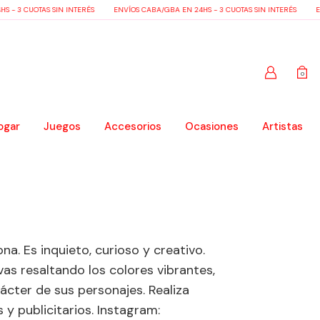
 - 3 CUOTAS SIN INTERÉS
ENVÍOS CABA/GBA EN 24HS - 3 CUOTAS SIN INTERÉS
EN
0
ogar
Juegos
Accesorios
Ocasiones
Artistas
na. Es inquieto, curioso y creativo.
as resaltando los colores vibrantes,
rácter de sus personajes. Realiza
 y publicitarios. Instagram: