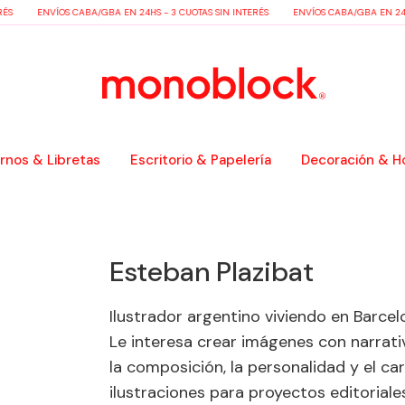
ÉS
ENVÍOS CABA/GBA EN 24HS - 3 CUOTAS SIN INTERÉS
ENVÍOS CABA/GBA EN 24HS
nos & Libretas
Escritorio & Papelería
Decoración & H
Esteban Plazibat
Ilustrador argentino viviendo en Barcelo
Le interesa crear imágenes con narrativ
la composición, la personalidad y el ca
ilustraciones para proyectos editoriales