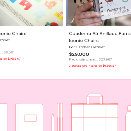
Iconic Chairs
Cuaderno A5 Anillado Punt
Iconic Chairs
azibat
Por: Esteban Plazibat
. : $9.091
$29.000
rés de
$3.666,67
Precio s/imp. nac. : $23.967
3
cuotas sin interés de
$9.666,67