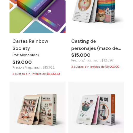
Cartas Rainbow
Casting de
Society
personajes (mazo de
$15.000
cartas) - Tinkuy
Por: Monoblock
Precio s/imp. nac. : $12.397
$19.000
3
cuotas sin interés de
$5.000,00
Precio s/imp. nac. : $15.702
3
cuotas sin interés de
$6.333,33