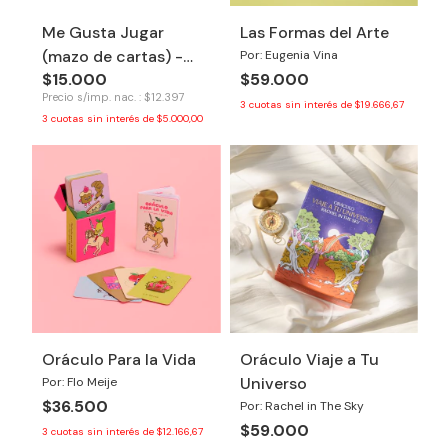
Me Gusta Jugar
Las Formas del Arte
(mazo de cartas) -
Por: Eugenia Vina
$15.000
$59.000
Tinkuy
Precio s/imp. nac. : $12.397
3
cuotas sin interés de
$19.666,67
3
cuotas sin interés de
$5.000,00
Oráculo Para la Vida
Oráculo Viaje a Tu
Universo
Por: Flo Meije
$36.500
Por: Rachel in The Sky
$59.000
3
cuotas sin interés de
$12.166,67