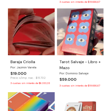
3
cuotas sin interés de
$19.666,67
Baraja Criolla
Tarot Salvaje - Libro +
Mazo
Por: Jazmin Varela
$19.000
Por: Dominio Salvaje
Precio s/imp. nac. : $15.702
$59.000
3
cuotas sin interés de
$6.333,33
3
cuotas sin interés de
$19.666,67