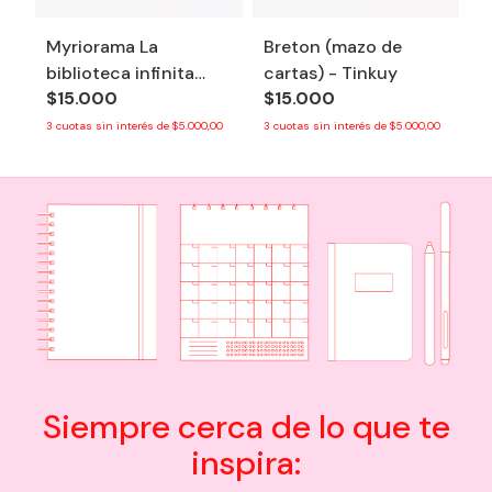
Myriorama La
Breton (mazo de
biblioteca infinita
cartas) - Tinkuy
$15.000
$15.000
(mazo de cartas) -
Tinkuy
3
cuotas sin interés de
$5.000,00
3
cuotas sin interés de
$5.000,00
Siempre cerca de lo que te
inspira: