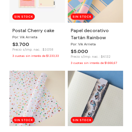
SIN STOCK
SIN STOCK
Postal Cherry cake
Papel decorativo
Tartán Rainbow
Por: Vik Arrieta
$3.700
Por: Vik Arrieta
Precio s/imp. nac. : $3.058
$5.000
3
cuotas sin interés de
$1.233,33
Precio s/imp. nac. : $4.132
3
cuotas sin interés de
$1.666,67
SIN STOCK
SIN STOCK