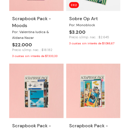
3X2
Scrapbook Pack -
Sobre Op Art
Moods
Por: Monoblock
$3.200
Por: Valentina Iudica &
Precio s/imp. nac. : $2.645
Aldana Nazar
3
cuotas sin interés de
$1.066,67
$22.000
Precio s/imp. nac. : $18.182
3
cuotas sin interés de
$7.333,33
Scrapbook Pack -
Scrapbook Pack -