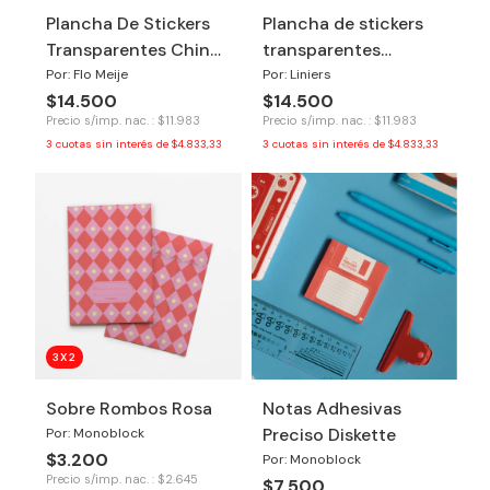
Plancha De Stickers
Plancha de stickers
Transparentes Chin
transparentes
Chin
Macanudo
Por: Flo Meije
Por: Liniers
$14.500
$14.500
Precio s/imp. nac. : $11.983
Precio s/imp. nac. : $11.983
3
cuotas sin interés de
$4.833,33
3
cuotas sin interés de
$4.833,33
3X2
Sobre Rombos Rosa
Notas Adhesivas
Preciso Diskette
Por: Monoblock
$3.200
Por: Monoblock
Precio s/imp. nac. : $2.645
$7.500