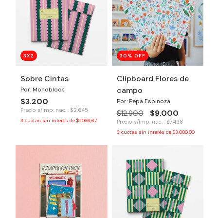
3X2
30
% OFF
Sobre Cintas
Clipboard Flores de
campo
Por: Monoblock
$3.200
Por: Pepa Espinoza
Precio s/imp. nac. : $2.645
$9.000
$12.900
3
cuotas sin interés de
$1.066,67
Precio s/imp. nac. : $7.438
3
cuotas sin interés de
$3.000,00