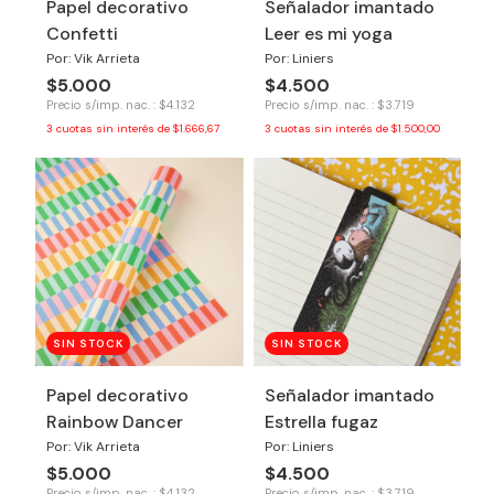
Papel decorativo
Señalador imantado
Confetti
Leer es mi yoga
Por: Vik Arrieta
Por: Liniers
$5.000
$4.500
Precio s/imp. nac. : $4.132
Precio s/imp. nac. : $3.719
3
cuotas sin interés de
$1.666,67
3
cuotas sin interés de
$1.500,00
SIN STOCK
SIN STOCK
Papel decorativo
Señalador imantado
Rainbow Dancer
Estrella fugaz
Por: Vik Arrieta
Por: Liniers
$5.000
$4.500
Precio s/imp. nac. : $4.132
Precio s/imp. nac. : $3.719