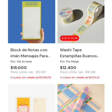
SIN STOCK
Block de Notas con
Washi Tape
imán Mensajes Para
Estampillas Buenos
Tu Yo del Futuro
Aires
Por: Vik Arrieta
Por: Flo Meije
$15.000
$12.400
Precio s/imp. nac. : $12.397
Precio s/imp. nac. : $10.248
3
cuotas sin interés de
$5.000,00
3
cuotas sin interés de
$4.133,33