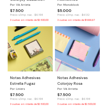
Amarillo
Por: Vik Arrieta
Por: Monoblock
$7.500
$5.000
Precio s/imp. nac. : $6.198
Precio s/imp. nac. : $4.132
3
cuotas sin interés de
$2.500,00
3
cuotas sin interés de
$1.666,67
Notas Adhesivas
Notas Adhesivas
Estrella Fugaz
Colorjoy Rosa
Por: Liniers
Por: Vik Arrieta
$7.500
$7.500
Precio s/imp. nac. : $6.198
Precio s/imp. nac. : $6.198
3
cuotas sin interés de
$2.500,00
3
cuotas sin interés de
$2.500,00