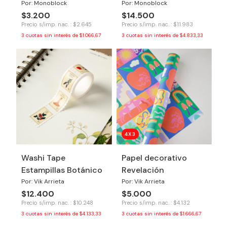
Por: Monoblock
Por: Monoblock
$3.200
$14.500
Precio s/imp. nac. : $2.645
Precio s/imp. nac. : $11.983
3
cuotas sin interés de
$1.066,67
3
cuotas sin interés de
$4.833,33
4X3
Washi Tape
Papel decorativo
Estampillas Botánico
Revelación
Por: Vik Arrieta
Por: Vik Arrieta
$12.400
$5.000
Precio s/imp. nac. : $10.248
Precio s/imp. nac. : $4.132
3
cuotas sin interés de
$4.133,33
3
cuotas sin interés de
$1.666,67