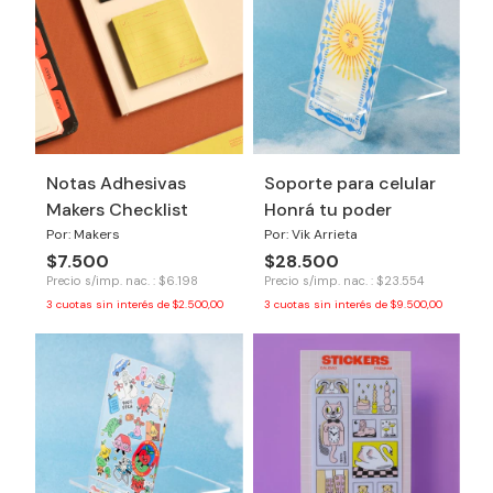
Notas Adhesivas
Soporte para celular
Makers Checklist
Honrá tu poder
Por: Makers
Por: Vik Arrieta
$7.500
$28.500
Precio s/imp. nac. : $6.198
Precio s/imp. nac. : $23.554
3
cuotas sin interés de
$2.500,00
3
cuotas sin interés de
$9.500,00