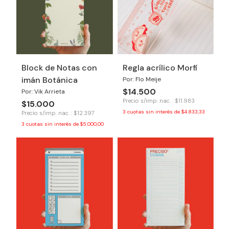
Block de Notas con
Regla acrílico Morfi
imán Botánica
Por: Flo Meije
$14.500
Por: Vik Arrieta
Precio s/imp. nac. : $11.983
$15.000
3
cuotas sin interés de
$4.833,33
Precio s/imp. nac. : $12.397
3
cuotas sin interés de
$5.000,00