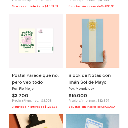
Precio s/imp. nac. : $11.983
Precio s/imp. nac. : $11.983
3
cuotas sin interés de
$4.833,33
3
cuotas sin interés de
$4.833,33
Postal Parece que no,
Block de Notas con
pero veo todo
imán Sol de Mayo
Por: Flo Meije
Por: Monoblock
$3.700
$15.000
Precio s/imp. nac. : $3.058
Precio s/imp. nac. : $12.397
3
cuotas sin interés de
$1.233,33
3
cuotas sin interés de
$5.000,00