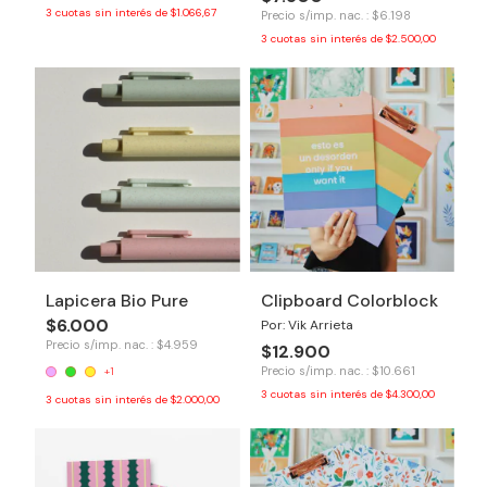
3
cuotas sin interés de
$1.066,67
Precio s/imp. nac. : $6.198
3
cuotas sin interés de
$2.500,00
Lapicera Bio Pure
Clipboard Colorblock
$6.000
Por: Vik Arrieta
Precio s/imp. nac. : $4.959
$12.900
Precio s/imp. nac. : $10.661
+1
3
cuotas sin interés de
$4.300,00
3
cuotas sin interés de
$2.000,00