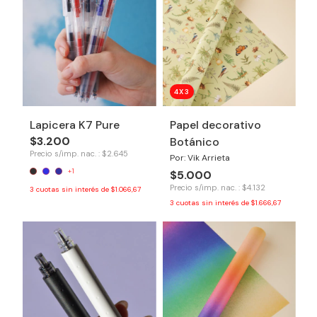
4X3
Lapicera K7 Pure
Papel decorativo
$3.200
Botánico
Precio s/imp. nac. : $2.645
Por: Vik Arrieta
+1
$5.000
Precio s/imp. nac. : $4.132
3
cuotas sin interés de
$1.066,67
3
cuotas sin interés de
$1.666,67