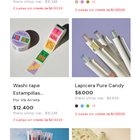
Precio s/imp. nac. : $10.248
+2
3
cuotas sin interés de
$4.133,33
3
cuotas sin interés de
$2.000,00
Washi tape
Lapicera Pure Candy
$6.000
Estampillas
Precio s/imp. nac. : $4.959
Revelacion
Por: Vik Arrieta
+3
$12.400
Precio s/imp. nac. : $10.248
3
cuotas sin interés de
$2.000,00
3
cuotas sin interés de
$4.133,33