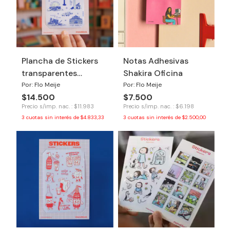
Plancha de Stickers
Notas Adhesivas
transparentes
Shakira Oficina
Buenos Aires
Por: Flo Meije
Por: Flo Meije
$14.500
$7.500
Precio s/imp. nac. : $11.983
Precio s/imp. nac. : $6.198
3
cuotas sin interés de
$4.833,33
3
cuotas sin interés de
$2.500,00