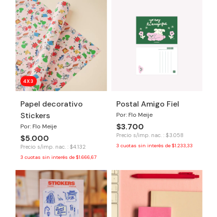
4X3
Papel decorativo
Postal Amigo Fiel
Stickers
Por: Flo Meije
$3.700
Por: Flo Meije
Precio s/imp. nac. : $3.058
$5.000
3
cuotas sin interés de
$1.233,33
Precio s/imp. nac. : $4.132
3
cuotas sin interés de
$1.666,67