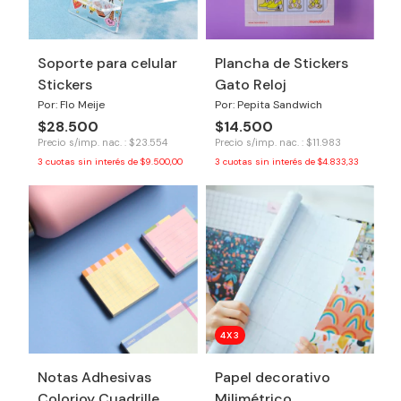
Soporte para celular
Plancha de Stickers
Stickers
Gato Reloj
Por: Flo Meije
Por: Pepita Sandwich
$28.500
$14.500
Precio s/imp. nac. : $23.554
Precio s/imp. nac. : $11.983
3
cuotas sin interés de
$9.500,00
3
cuotas sin interés de
$4.833,33
4X3
Notas Adhesivas
Papel decorativo
Colorjoy Cuadrille
Milimétrico