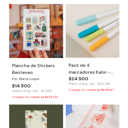
Pack de 4
Plancha de Stickers
marcadores Kalor -
Benteveo
$24.500
Refreshing
Por: Maria Luque
Precio s/imp. nac. : $20.248
$14.500
3
cuotas sin interés de
$8.166,67
Precio s/imp. nac. : $11.983
3
cuotas sin interés de
$4.833,33