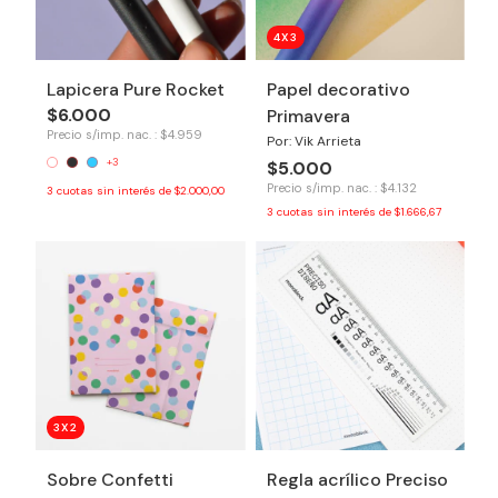
4X3
Lapicera Pure Rocket
Papel decorativo
$6.000
Primavera
Precio s/imp. nac. : $4.959
Por: Vik Arrieta
+3
$5.000
Precio s/imp. nac. : $4.132
3
cuotas sin interés de
$2.000,00
3
cuotas sin interés de
$1.666,67
3X2
Sobre Confetti
Regla acrílico Preciso