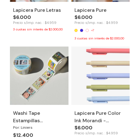
Lapicera Pure Letras
Lapicera Pure
$6.000
$6.000
Precio s/imp. nac. : $4.959
Precio s/imp. nac. : $4.959
3
cuotas sin interés de
$2.000,00
+7
3
cuotas sin interés de
$2.000,00
Washi Tape
Lapicera Pure Color
Estampillas
Ink Morandi -
$6.000
Macanudo
Primavera
Por: Liniers
Precio s/imp. nac. : $4.959
$12.400