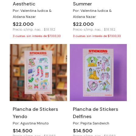
Aesthetic
Summer
Por: Valentina Iudica &
Por: Valentina Iudica &
Aldana Nazar
Aldana Nazar
$22.000
$22.000
Precio s/imp. nac. : $18.182
Precio s/imp. nac. : $18.182
3
cuotas sin interés de
$7.333,33
3
cuotas sin interés de
$7.333,33
Plancha de Stickers
Plancha de Stickers
Yendo
Delfines
Por: Agustina Minuto
Por: Pepita Sandwich
$14.500
$14.500