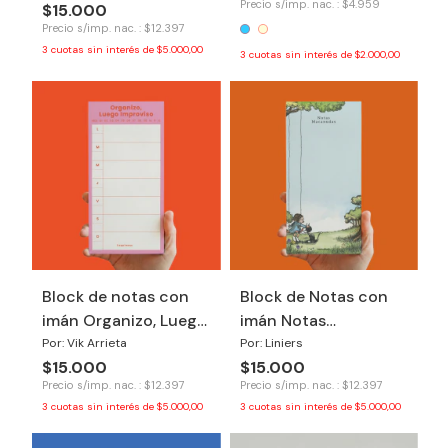
Precio s/imp. nac. : $4.959
$15.000
Precio s/imp. nac. : $12.397
3
cuotas sin interés de
$5.000,00
3
cuotas sin interés de
$2.000,00
Block de notas con
Block de Notas con
imán Organizo, Luego
imán Notas
Improviso
Macanudas
Por: Vik Arrieta
Por: Liniers
$15.000
$15.000
Precio s/imp. nac. : $12.397
Precio s/imp. nac. : $12.397
3
cuotas sin interés de
$5.000,00
3
cuotas sin interés de
$5.000,00