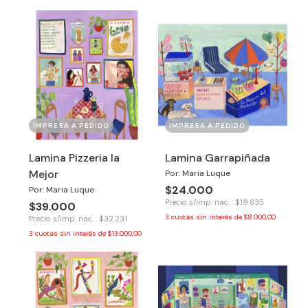
IMPRESA A PEDIDO
IMPRESA A PEDIDO
Lamina Pizzeria la
Lamina Garrapiñada
Mejor
Por: Maria Luque
$24.000
Por: Maria Luque
Precio s/imp. nac. : $19.835
$39.000
3
cuotas sin interés de
$8.000,00
Precio s/imp. nac. : $32.231
3
cuotas sin interés de
$13.000,00