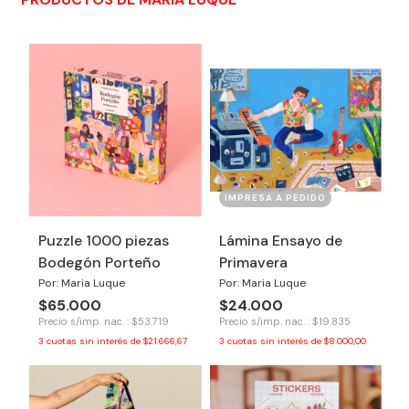
IMPRESA A PEDIDO
Puzzle 1000 piezas
Lámina Ensayo de
Bodegón Porteño
Primavera
Por: Maria Luque
Por: Maria Luque
$65.000
$24.000
Precio s/imp. nac. : $53.719
Precio s/imp. nac. : $19.835
3
cuotas sin interés de
$21.666,67
3
cuotas sin interés de
$8.000,00