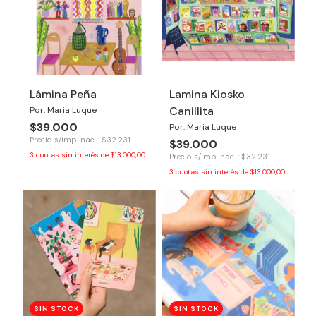
Lámina Peña
Lamina Kiosko
Canillita
Por: Maria Luque
$39.000
Por: Maria Luque
Precio s/imp. nac. : $32.231
$39.000
3
cuotas sin interés de
$13.000,00
Precio s/imp. nac. : $32.231
3
cuotas sin interés de
$13.000,00
SIN STOCK
SIN STOCK