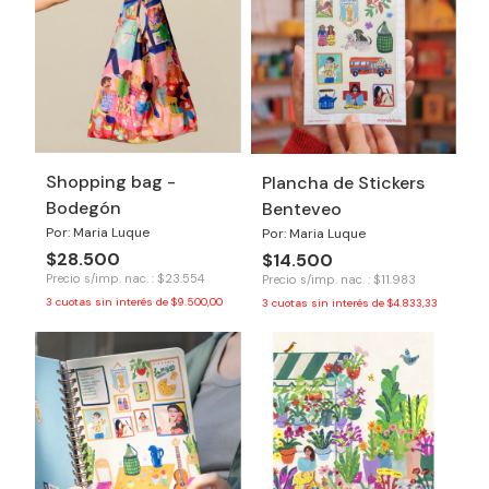
Shopping bag -
Plancha de Stickers
Bodegón
Benteveo
Por: Maria Luque
Por: Maria Luque
$28.500
$14.500
Precio s/imp. nac. : $23.554
Precio s/imp. nac. : $11.983
3
cuotas sin interés de
$9.500,00
3
cuotas sin interés de
$4.833,33