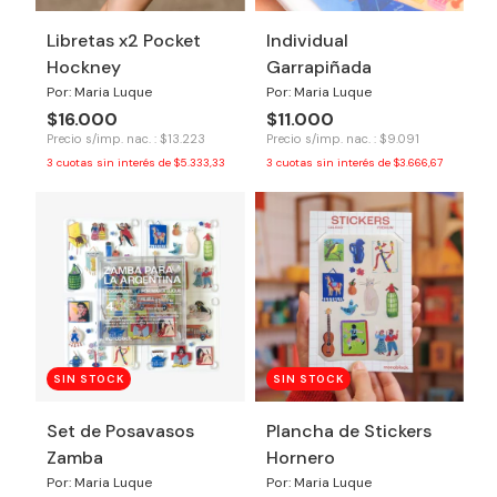
Libretas x2 Pocket
Individual
Hockney
Garrapiñada
Por: Maria Luque
Por: Maria Luque
$16.000
$11.000
Precio s/imp. nac. : $13.223
Precio s/imp. nac. : $9.091
3
cuotas sin interés de
$5.333,33
3
cuotas sin interés de
$3.666,67
SIN STOCK
SIN STOCK
Set de Posavasos
Plancha de Stickers
Zamba
Hornero
Por: Maria Luque
Por: Maria Luque