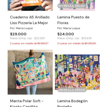
IMPRESA A PEDIDO
Cuaderno A5 Anillado
Lamina Puesto de
Liso Pizzería La Mejor
Flores
Por: Maria Luque
Por: Maria Luque
$29.000
$24.000
Precio s/imp. nac. : $23.967
Precio s/imp. nac. : $19.835
3
cuotas sin interés de
$9.666,67
3
cuotas sin interés de
$8.000,00
IMPRESA A PEDIDO
Manta Polar Soft -
Lamina Bodegón
Kiosko Canillita
Porteño