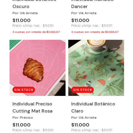
Oscuro
Dancer
Por: Vik Arrieta
Por: Vik Arrieta
$11.000
$11.000
Precio s/imp. nac. : $9.091
Precio s/imp. nac. : $9.091
3
cuotas sin interés de
$3.666,67
3
cuotas sin interés de
$3.666,67
SIN STOCK
SIN STOCK
Individual Preciso
Individual Botánico
Cutting Mat Rosa
Claro
Por: Preciso
Por: Vik Arrieta
$11.000
$11.000
Precio s/imp. nac. : $9.091
Precio s/imp. nac. : $9.091