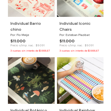
Individual Barrio
Individual Iconic
chino
Chairs
Por: Flo Meije
Por: Esteban Plazibat
$11.000
$11.000
Precio s/imp. nac. : $9.091
Precio s/imp. nac. : $9.091
3
cuotas sin interés de
$3.666,67
3
cuotas sin interés de
$3.666,67
Individual Botánico
Individual Rainbow