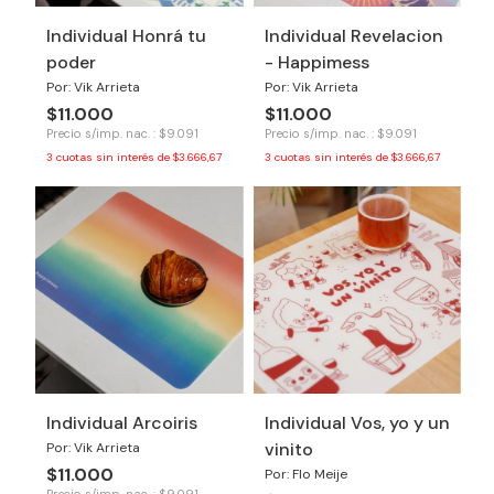
Individual Honrá tu
Individual Revelacion
poder
- Happimess
Por: Vik Arrieta
Por: Vik Arrieta
$11.000
$11.000
Precio s/imp. nac. : $9.091
Precio s/imp. nac. : $9.091
3
cuotas sin interés de
$3.666,67
3
cuotas sin interés de
$3.666,67
Individual Arcoiris
Individual Vos, yo y un
vinito
Por: Vik Arrieta
$11.000
Por: Flo Meije