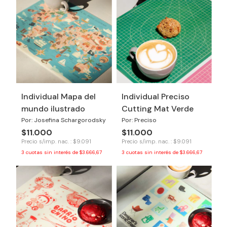
Individual Mapa del
Individual Preciso
mundo ilustrado
Cutting Mat Verde
Por: Josefina Schargorodsky
Por: Preciso
$11.000
$11.000
Precio s/imp. nac. : $9.091
Precio s/imp. nac. : $9.091
3
cuotas sin interés de
$3.666,67
3
cuotas sin interés de
$3.666,67