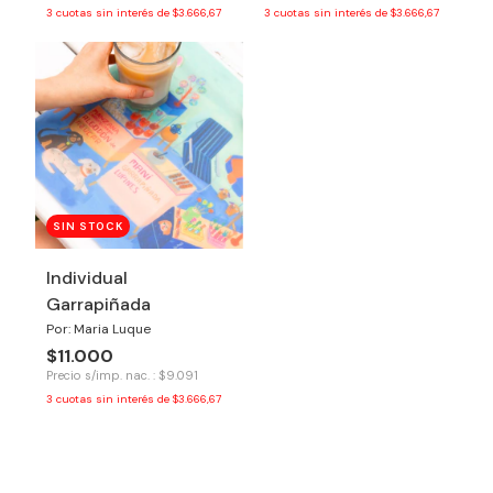
3
cuotas sin interés de
$3.666,67
3
cuotas sin interés de
$3.666,67
SIN STOCK
Individual
Garrapiñada
Por: Maria Luque
$11.000
Precio s/imp. nac. : $9.091
3
cuotas sin interés de
$3.666,67