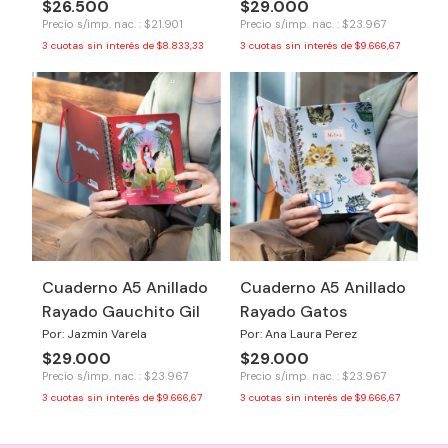
$26.500
$29.000
Precio s/imp. nac. : $21.901
Precio s/imp. nac. : $23.967
3
cuotas sin interés de
$8.833,33
3
cuotas sin interés de
$9.666,67
Cuaderno A5 Anillado
Cuaderno A5 Anillado
Rayado Gauchito Gil
Rayado Gatos
Por: Jazmin Varela
Por: Ana Laura Perez
$29.000
$29.000
Precio s/imp. nac. : $23.967
Precio s/imp. nac. : $23.967
3
cuotas sin interés de
$9.666,67
3
cuotas sin interés de
$9.666,67