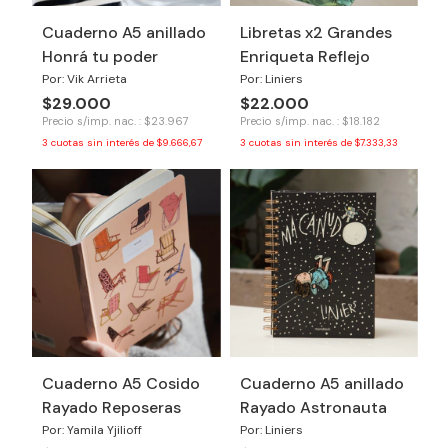
Cuaderno A5 anillado
Libretas x2 Grandes
Honrá tu poder
Enriqueta Reflejo
Por: Vik Arrieta
Por: Liniers
$29.000
$22.000
Precio s/imp. nac. : $23.967
Precio s/imp. nac. : $18.182
3
cuotas sin interés de
$9.666,67
3
cuotas sin interés de
$7.333,33
Cuaderno A5 Cosido
Cuaderno A5 anillado
Rayado Reposeras
Rayado Astronauta
Por: Yamila Yjilioff
Por: Liniers