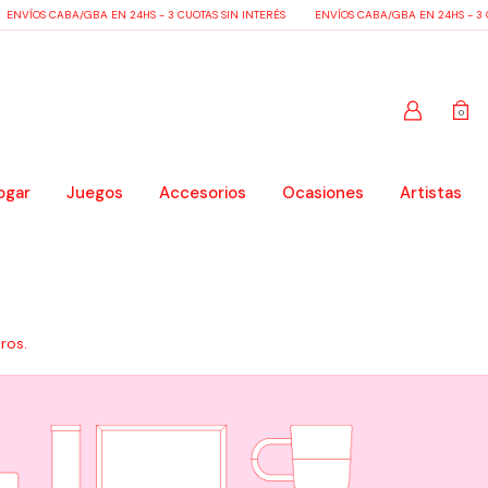
NVÍOS CABA/GBA EN 24HS - 3 CUOTAS SIN INTERÉS
ENVÍOS CABA/GBA EN 24HS - 3 CU
0
ogar
Juegos
Accesorios
Ocasiones
Artistas
ros.