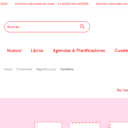
RÉS
ENVÍOS CABA/GBA EN 24HS - 3 CUOTAS SIN INTERÉS
ENVÍOS CABA/GBA EN 24H
Nuevo!
Libros
Agendas & Planificadores
Cuader
Inicio
.
Ocasiones
.
Regalitos por
.
Combos
No te