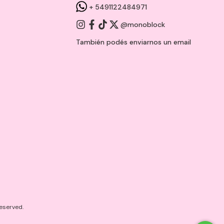
+ 5491122484971
@monoblock
También podés enviarnos un
email
eserved.