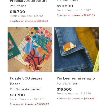
Preciso Arquitectura
Por: Monoblock
$20.500
Por: Preciso
Precio s/imp. nac. : $16.942
$18.700
3
cuotas sin interés de
$6.833,33
Precio s/imp. nac. : $15.455
3
cuotas sin interés de
$6.233,33
Puzzle 300 piezas
Pin Leer es mi refugio
Bazar
Por: Vik Arrieta
$16.500
Por: Bernardo Henning
Precio s/imp. nac. : $13.636
$31.700
3
cuotas sin interés de
$5.500,00
Precio s/imp. nac. : $26.198
3
cuotas sin interés de
$10.566,67