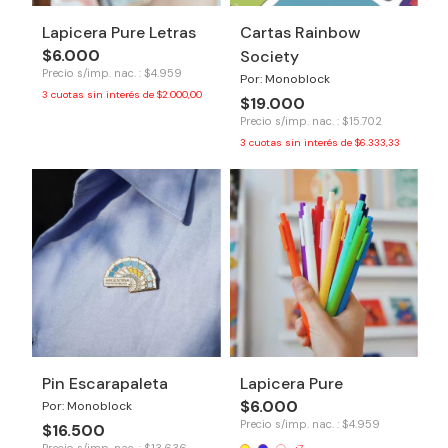
Lapicera Pure Letras
Cartas Rainbow
$6.000
Society
Precio s/imp. nac. : $4.959
Por: Monoblock
3
cuotas sin interés de
$2.000,00
$19.000
Precio s/imp. nac. : $15.702
3
cuotas sin interés de
$6.333,33
Pin Escarapaleta
Lapicera Pure
$6.000
Por: Monoblock
Precio s/imp. nac. : $4.959
$16.500