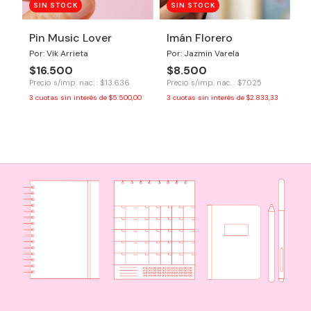
SIN STOCK
SIN STOCK
Pin Music Lover
Imán Florero
Por: Vik Arrieta
Por: Jazmin Varela
$16.500
$8.500
Precio s/imp. nac. : $13.636
Precio s/imp. nac. : $7.025
3
cuotas sin interés de
$5.500,00
3
cuotas sin interés de
$2.833,33