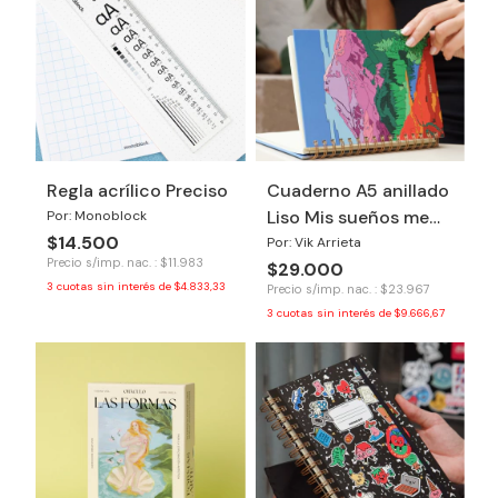
Regla acrílico Preciso
Cuaderno A5 anillado
Liso Mis sueños me
Por: Monoblock
$14.500
necesitan
Por: Vik Arrieta
Precio s/imp. nac. : $11.983
$29.000
3
cuotas sin interés de
$4.833,33
Precio s/imp. nac. : $23.967
3
cuotas sin interés de
$9.666,67