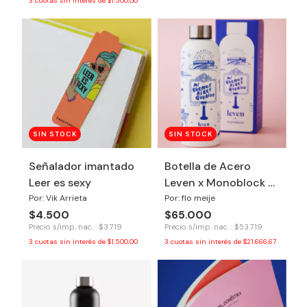
3
cuotas sin interés de
$1.500,00
SIN STOCK
SIN STOCK
Señalador imantado
Botella de Acero
Leer es sexy
Leven x Monoblock -
Buenos Aires
Por: Vik Arrieta
Por: flo meije
$4.500
$65.000
Precio s/imp. nac. : $3.719
Precio s/imp. nac. : $53.719
3
cuotas sin interés de
$1.500,00
3
cuotas sin interés de
$21.666,67