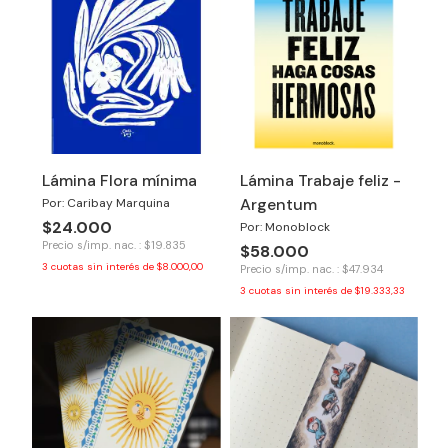
Lámina Flora mínima
Lámina Trabaje feliz -
Argentum
Por: Caribay Marquina
$24.000
Por: Monoblock
Precio s/imp. nac. : $19.835
$58.000
3
cuotas sin interés de
$8.000,00
Precio s/imp. nac. : $47.934
3
cuotas sin interés de
$19.333,33