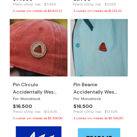
Precio s/imp. nac. : $11.983
Precio s/imp. nac. : $3.058
3
cuotas sin interés de
$4.833,33
3
cuotas sin interés de
$1.233,33
Pin Círculo
Pin Beanie
Accidentally Wes
Accidentally Wes
Anderson
Anderson
Por: Monoblock
Por: Monoblock
$16.500
$16.500
Precio s/imp. nac. : $13.636
Precio s/imp. nac. : $13.636
3
cuotas sin interés de
$5.500,00
3
cuotas sin interés de
$5.500,00