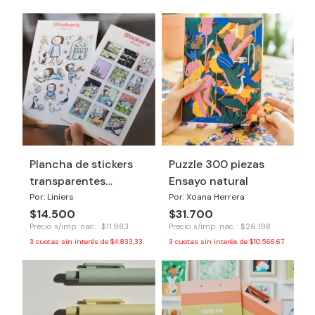
Plancha de stickers
Puzzle 300 piezas
transparentes
Ensayo natural
Macanudo
Por: Liniers
Por: Xoana Herrera
$14.500
$31.700
Precio s/imp. nac. : $11.983
Precio s/imp. nac. : $26.198
3
cuotas sin interés de
$4.833,33
3
cuotas sin interés de
$10.566,67