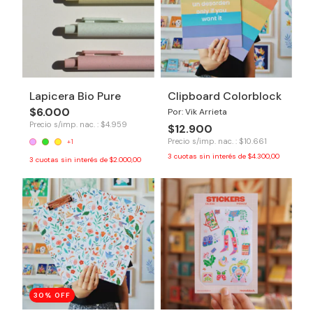
Lapicera Bio Pure
Clipboard Colorblock
$6.000
Por: Vik Arrieta
Precio s/imp. nac. : $4.959
$12.900
Precio s/imp. nac. : $10.661
+1
3
cuotas sin interés de
$4.300,00
3
cuotas sin interés de
$2.000,00
30
% OFF