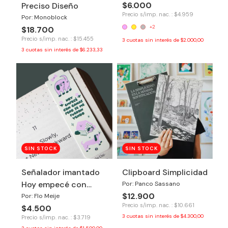
$6.000
Preciso Diseño
Precio s/imp. nac. : $4.959
Por: Monoblock
+2
$18.700
Precio s/imp. nac. : $15.455
3
cuotas sin interés de
$2.000,00
3
cuotas sin interés de
$6.233,33
SIN STOCK
SIN STOCK
Señalador imantado
Clipboard Simplicidad
Hoy empecé con
Por: Panco Sassano
$12.900
ganas
Por: Flo Meije
Precio s/imp. nac. : $10.661
$4.500
3
cuotas sin interés de
$4.300,00
Precio s/imp. nac. : $3.719