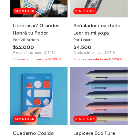
SIN STOCK
SIN STOCK
Libretas x2 Grandes
Señalador imantado
Honrá tu Poder
Leer es mi yoga
Por: Vik Arrieta
Por: Liniers
$22.000
$4.500
Precio s/imp. nac. : $18.182
Precio s/imp. nac. : $3.719
3
cuotas sin interés de
$7.333,33
3
cuotas sin interés de
$1.500,00
SIN STOCK
SIN STOCK
Cuaderno Cosido
Lapicera Eco Pure