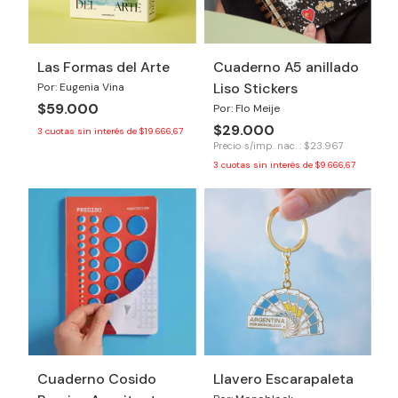
Las Formas del Arte
Cuaderno A5 anillado
Liso Stickers
Por: Eugenia Vina
$59.000
Por: Flo Meije
$29.000
3
cuotas sin interés de
$19.666,67
Precio s/imp. nac. : $23.967
3
cuotas sin interés de
$9.666,67
Cuaderno Cosido
Llavero Escarapaleta