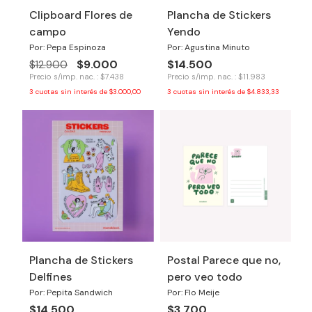
Clipboard Flores de
Plancha de Stickers
campo
Yendo
Por: Pepa Espinoza
Por: Agustina Minuto
$9.000
$14.500
$12.900
Precio s/imp. nac. : $7.438
Precio s/imp. nac. : $11.983
3
cuotas sin interés de
$3.000,00
3
cuotas sin interés de
$4.833,33
Plancha de Stickers
Postal Parece que no,
Delfines
pero veo todo
Por: Pepita Sandwich
Por: Flo Meije
$14.500
$3.700