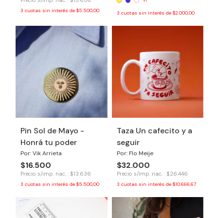
Precio s/imp. nac. : $13.636
+7
3
cuotas sin interés de
$5.500,00
3
cuotas sin interés de
$2.000,00
Pin Sol de Mayo -
Taza Un cafecito y a
Honrá tu poder
seguir
Por: Vik Arrieta
Por: Flo Meije
$16.500
$32.000
Precio s/imp. nac. : $13.636
Precio s/imp. nac. : $26.446
3
cuotas sin interés de
$5.500,00
3
cuotas sin interés de
$10.666,67