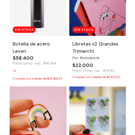
SIN STOCK
SIN STOCK
Botella de acero
Libretas x2 Grandes
Leven
Trimarchi
$58.400
Por: Monoblock
Precio s/imp. nac. : $48.264
$22.000
Precio s/imp. nac. : $18.182
+8
3
cuotas sin interés de
$7.333,33
3
cuotas sin interés de
$19.466,67