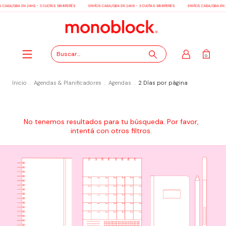
 CABA/GBA EN 24HS - 3 CUOTAS SIN INTERÉS
ENVÍOS CABA/GBA EN 24HS - 3 CUOTAS SIN INTERÉS
ENVÍOS CABA/GBA EN 2
0
Inicio
.
Agendas & Planificadores
.
Agendas
.
2 Días por página
No tenemos resultados para tu búsqueda. Por favor,
intentá con otros filtros.