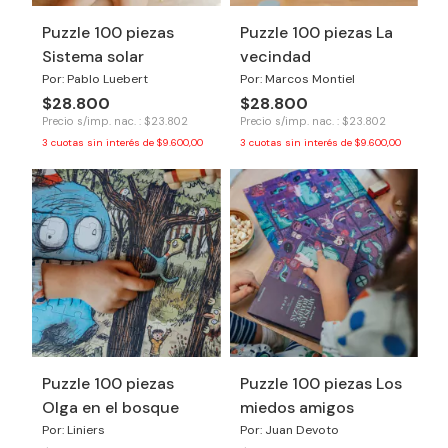
Puzzle 100 piezas
Puzzle 100 piezas La
Sistema solar
vecindad
Por: Pablo Luebert
Por: Marcos Montiel
$28.800
$28.800
Precio s/imp. nac. : $23.802
Precio s/imp. nac. : $23.802
3
cuotas sin interés de
$9.600,00
3
cuotas sin interés de
$9.600,00
Puzzle 100 piezas
Puzzle 100 piezas Los
Olga en el bosque
miedos amigos
Por: Liniers
Por: Juan Devoto