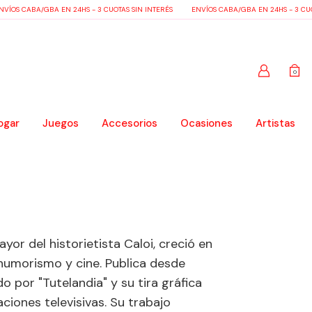
VÍOS CABA/GBA EN 24HS - 3 CUOTAS SIN INTERÉS
ENVÍOS CABA/GBA EN 24HS - 3 CUOT
0
ogar
Juegos
Accesorios
Ocasiones
Artistas
yor del historietista Caloi, creció en
humorismo y cine. Publica desde
o por "Tutelandia" y su tira gráfica
aciones televisivas. Su trabajo