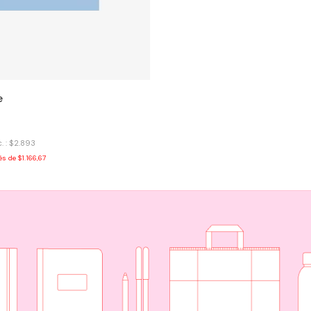
e
. : $2.893
rés de
$1.166,67