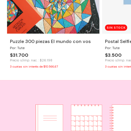
SIN STOCK
Puzzle 300 piezas El mundo con vos
Postal Selfi
Por: Tute
Por: Tute
$31.700
$3.500
Precio s/imp. nac. : $26.198
Precio s/imp. nac
3
cuotas sin interés de
$10.566,67
3
cuotas sin inte