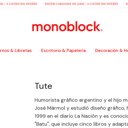
 - 3 CUOTAS SIN INTERÉS
ENVÍOS CABA/GBA EN 24HS - 3 CUOTAS SIN INTERÉS
EN
nos & Libretas
Escritorio & Papelería
Decoración & H
Tute
Humorista gráfico argentino y el hijo ma
José Mármol y estudió diseño gráfico, 
1999 en el diario La Nación y es conocid
"Batu", que incluye cinco libros y adapt