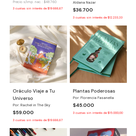
Precio s/imp. nac. : $48.760
Aldana Nazar
3
cuotas sin interés de
$19.666,67
$36.700
3
cuotas sin interés de
$12.233,33
Oráculo Viaje a Tu
Plantas Poderosas
Universo
Por: Florencia Fasanella
$45.000
Por: Rachel in The Sky
$59.000
3
cuotas sin interés de
$15.000,00
3
cuotas sin interés de
$19.666,67