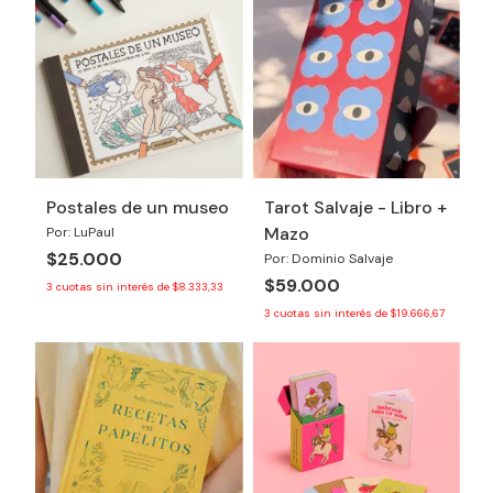
Postales de un museo
Tarot Salvaje - Libro +
Mazo
Por: LuPaul
$25.000
Por: Dominio Salvaje
$59.000
3
cuotas sin interés de
$8.333,33
3
cuotas sin interés de
$19.666,67