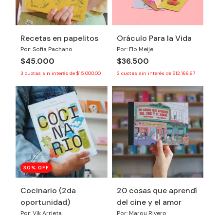
Recetas en papelitos
Oráculo Para la Vida
Por: Sofia Pachano
Por: Flo Meije
$45.000
$36.500
3
cuotas sin interés de
$15.000,00
3
cuotas sin interés de
$12.166,67
30
% OFF
Cocinario (2da
20 cosas que aprendí
oportunidad)
del cine y el amor
Por: Vik Arrieta
Por: Marou Rivero