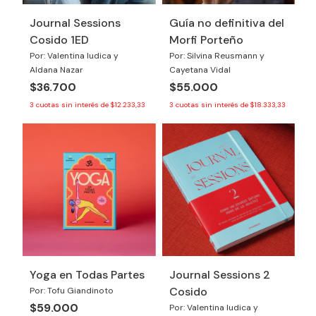
Journal Sessions
Guía no definitiva del
Cosido 1ED
Morfi Porteño
Por: Valentina Iudica y
Por: Silvina Reusmann y
Aldana Nazar
Cayetana Vidal
$36.700
$55.000
3
cuotas sin interés de
$12.233,33
3
cuotas sin interés de
$18.333,33
Yoga en Todas Partes
Journal Sessions 2
Cosido
Por: Tofu Giandinoto
$59.000
Por: Valentina Iudica y