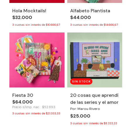
Hola Mocktails!
Alfabeto Plantista
$32.000
$44.000
3
cuotas sin interés de
$10.666,67
3
cuotas sin interés de
$14.666,67
SIN STOCK
Fiesta 30
20 cosas que aprendí
$64.000
de las series y el amor
Precio s/imp. nac. : $52.893
Por: Marou Rivero
3
cuotas sin interés de
$21.333,33
$25.000
3
cuotas sin interés de
$8.333,33