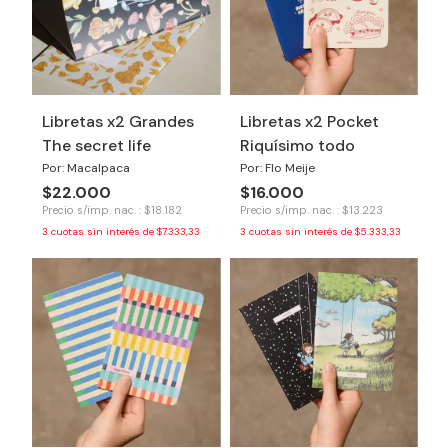
Libretas x2 Grandes
Libretas x2 Pocket
The secret life
Riquísimo todo
Por: Macalpaca
Por: Flo Meije
$22.000
$16.000
Precio s/imp. nac. : $18.182
Precio s/imp. nac. : $13.223
3
cuotas sin interés de
$7.333,33
3
cuotas sin interés de
$5.333,33