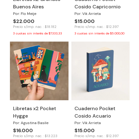
Buenos Aires
Cosido Capricornio
Por: Flo Meije
Por: Vik Arrieta
$22.000
$15.000
Precio s/imp. nac. : $18.182
Precio s/imp. nac. : $12.397
3
cuotas sin interés de
$7.333,33
3
cuotas sin interés de
$5.000,00
Libretas x2 Pocket
Cuaderno Pocket
Hygge
Cosido Acuario
Por: Agustina Basile
Por: Vik Arrieta
$16.000
$15.000
Precio s/imp. nac. : $13.223
Precio s/imp. nac. : $12.397