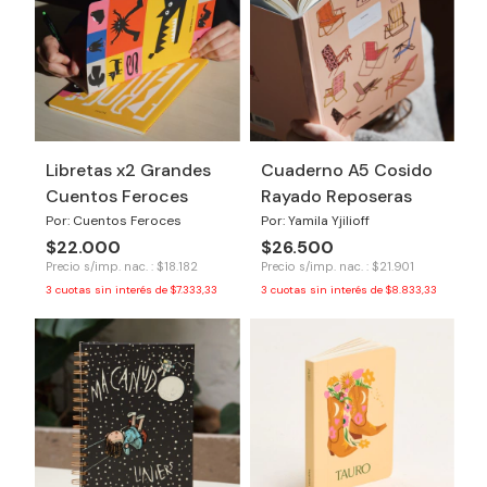
Libretas x2 Grandes
Cuaderno A5 Cosido
Cuentos Feroces
Rayado Reposeras
Por: Cuentos Feroces
Por: Yamila Yjilioff
$22.000
$26.500
Precio s/imp. nac. : $18.182
Precio s/imp. nac. : $21.901
3
cuotas sin interés de
$7.333,33
3
cuotas sin interés de
$8.833,33