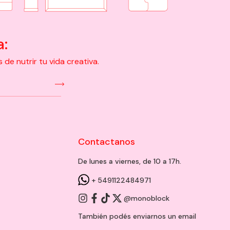
a:
e nutrir tu vida creativa.
Contactanos
De lunes a viernes, de 10 a 17h.
+ 5491122484971
@monoblock
También podés enviarnos un
email