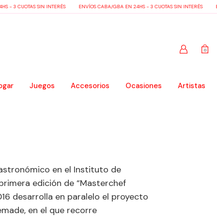
S - 3 CUOTAS SIN INTERÉS
ENVÍOS CABA/GBA EN 24HS - 3 CUOTAS SIN INTERÉS
EN
0
ogar
Juegos
Accesorios
Ocasiones
Artistas
stronómico en el Instituto de
 primera edición de “Masterchef
16 desarrolla en paralelo el proyecto
emade, en el que recorre