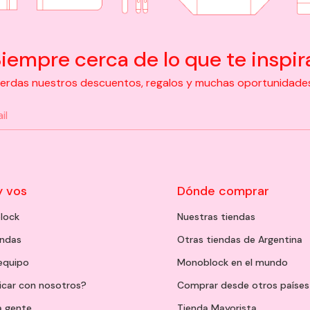
iempre cerca de lo que te inspir
pierdas nuestros descuentos, regalos y muchas oportunidades d
y vos
Dónde comprar
lock
Nuestras tiendas
endas
Otras tiendas de Argentina
 equipo
Monoblock en el mundo
icar con nosotros?
Comprar desde otros países
a gente
Tienda Mayorista