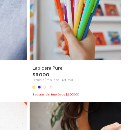
Lapicera Pure
$6.000
Precio s/imp. nac. : $4.959
+7
3
cuotas sin interés de
$2.000,00