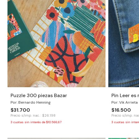
Puzzle 300 piezas Bazar
Pin Leer es 
Por: Bernardo Henning
Por: Vik Arrieta
$31.700
$16.500
Precio s/imp. nac. : $26.198
Precio s/imp. nac
3
cuotas sin interés de
$10.566,67
3
cuotas sin inte