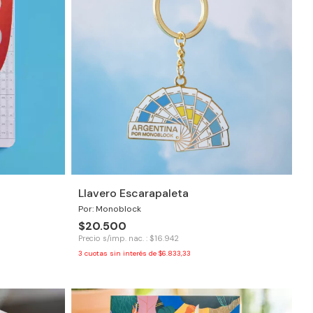
Llavero Escarapaleta
Por: Monoblock
$20.500
Precio s/imp. nac. : $16.942
3
cuotas sin interés de
$6.833,33