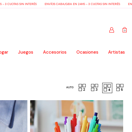
OTAS SIN INTERÉS
ENVÍOS CABA/GBA EN 24HS - 3 CUOTAS SIN INTERÉS
ENVÍOS CA
0
ogar
Juegos
Accesorios
Ocasiones
Artistas