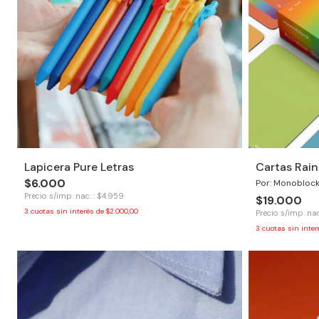
Lapicera Pure Letras
Cartas Rai
$6.000
Por: Monobloc
Precio s/imp. nac. : $4.959
$19.000
3
cuotas sin interés de
$2.000,00
Precio s/imp. nac
3
cuotas sin inte