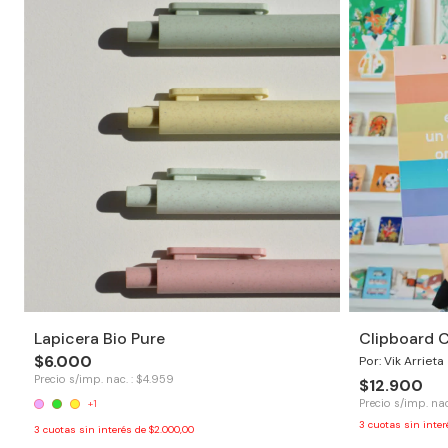
Lapicera Bio Pure
Clipboard 
$6.000
Por: Vik Arrieta
Precio s/imp. nac. : $4.959
$12.900
Precio s/imp. nac
+1
3
cuotas sin inte
3
cuotas sin interés de
$2.000,00