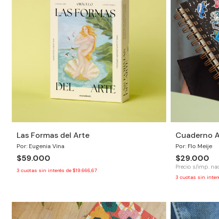
Las Formas del Arte
Cuaderno A5
Por: Eugenia Vina
Por: Flo Meije
$59.000
$29.000
Precio s/imp. nac
3
cuotas sin interés de
$19.666,67
3
cuotas sin inte