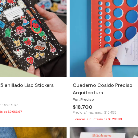
 anillado Liso Stickers
Cuaderno Cosido Preciso
Arquitectura
Por: Preciso
. : $23.967
$18.700
rés de
$9.666,67
Precio s/imp. nac. : $15.455
3
cuotas sin interés de
$6.233,33