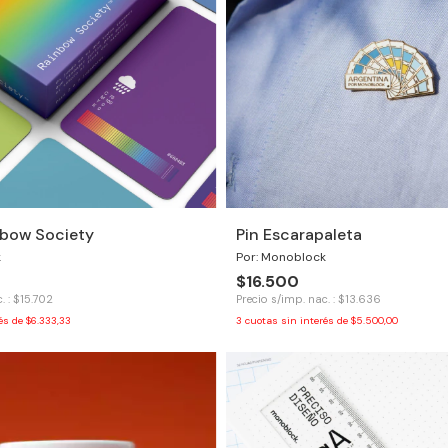
nbow Society
Pin Escarapaleta
k
Por: Monoblock
$16.500
. : $15.702
Precio s/imp. nac. : $13.636
rés de
$6.333,33
3
cuotas sin interés de
$5.500,00