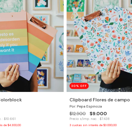
30
% OFF
Colorblock
Clipboard Flores de campo
Por: Pepa Espinoza
$9.000
$12.900
. : $10.661
Precio s/imp. nac. : $7.438
rés de
$4.300,00
3
cuotas sin interés de
$3.000,00