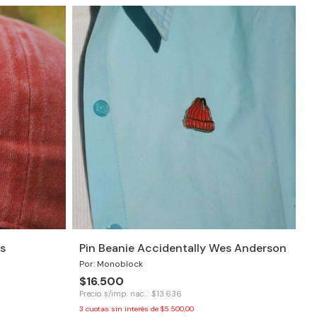
s
Pin Beanie Accidentally Wes Anderson
Por: Monoblock
$16.500
Precio s/imp. nac. : $13.636
3
cuotas sin interés de
$5.500,00