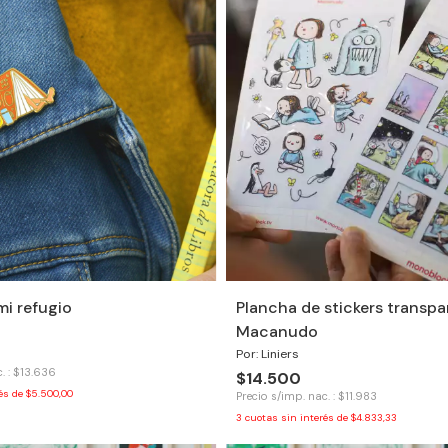
mi refugio
Plancha de stickers transpa
Macanudo
Por: Liniers
. : $13.636
$14.500
rés de
$5.500,00
Precio s/imp. nac. : $11.983
3
cuotas sin interés de
$4.833,33