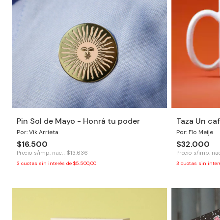
Pin Sol de Mayo - Honrá tu poder
Taza Un caf
Por: Vik Arrieta
Por: Flo Meije
$16.500
$32.000
Precio s/imp. nac. : $13.636
Precio s/imp. nac
3
cuotas sin interés de
$5.500,00
3
cuotas sin inte