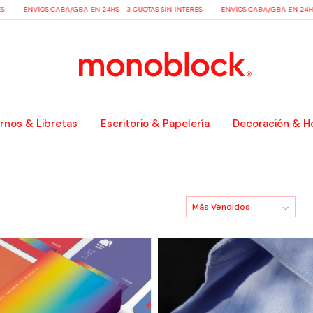
NVÍOS CABA/GBA EN 24HS - 3 CUOTAS SIN INTERÉS
ENVÍOS CABA/GBA EN 24HS - 3 CU
nos & Libretas
Escritorio & Papelería
Decoración & H