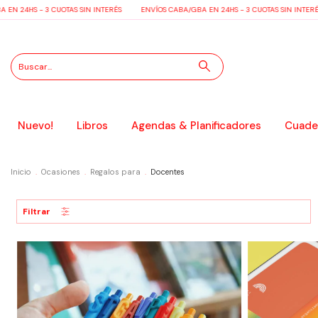
S - 3 CUOTAS SIN INTERÉS
ENVÍOS CABA/GBA EN 24HS - 3 CUOTAS SIN INTERÉS
E
Nuevo!
Libros
Agendas & Planificadores
Cuader
Inicio
.
Ocasiones
.
Regalos para
.
Docentes
Filtrar