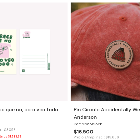
ce que no, pero veo todo
Pin Círculo Accidentally We
Anderson
Por: Monoblock
. : $3.058
$16.500
rés de
$1.233,33
Precio s/imp. nac. : $13.636