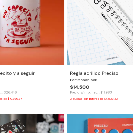
ecito y a seguir
Regla acrílico Preciso
Por: Monoblock
$14.500
. : $26.446
Precio s/imp. nac. : $11.983
rés de
$10.666,67
3
cuotas sin interés de
$4.833,33