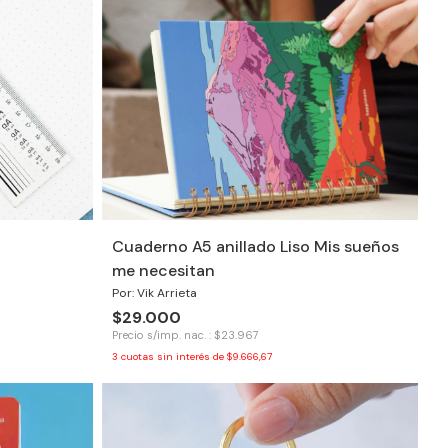
Cuaderno A5 anillado Liso Mis sueños
me necesitan
Por: Vik Arrieta
$29.000
Precio s/imp. nac. : $23.967
3
cuotas sin interés de
$9.666,67