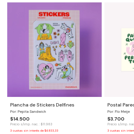
Plancha de Stickers Delfines
Postal Pare
Por: Pepita Sandwich
Por: Flo Meije
$14.500
$3.700
Precio s/imp. nac. : $11.983
Precio s/imp. nac
3
cuotas sin interés de
$4.833,33
3
cuotas sin inte