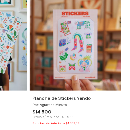
Plancha de Stickers Yendo
Por: Agustina Minuto
$14.500
Precio s/imp. nac. : $11.983
3
cuotas sin interés de
$4.833,33