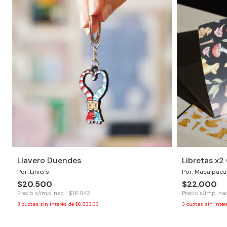
Llavero Duendes
Libretas x2
Por: Liniers
Por: Macalpaca
$20.500
$22.000
Precio s/imp. nac. : $16.942
Precio s/imp. nac
3
cuotas sin interés de
$6.833,33
3
cuotas sin inte