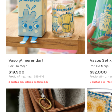
Vaso ¡A merendar!
Vasos Set x
Por: Flo Meije
Por: Flo Meije
$19.900
$32.000
Precio s/imp. nac. : $16.446
Precio s/imp. nac
3
cuotas sin interés de
$6.633,33
3
cuotas sin inte