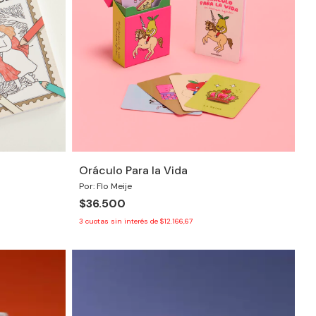
Oráculo Para la Vida
Por: Flo Meije
$36.500
3
cuotas sin interés de
$12.166,67