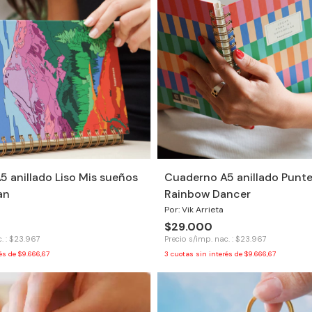
 anillado Liso Mis sueños
Cuaderno A5 anillado Punt
an
Rainbow Dancer
Por: Vik Arrieta
$29.000
. : $23.967
Precio s/imp. nac. : $23.967
rés de
$9.666,67
3
cuotas sin interés de
$9.666,67