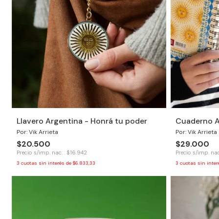
Llavero Argentina - Honrá tu poder
Cuaderno A
Por: Vik Arrieta
Por: Vik Arrieta
$20.500
$29.000
Precio s/imp. nac. : $16.942
Precio s/imp. nac
3
cuotas sin interés de
$6.833,33
3
cuotas sin inte