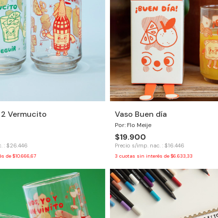
 2 Vermucito
Vaso Buen día
Por: Flo Meije
$19.900
. : $26.446
Precio s/imp. nac. : $16.446
rés de
$10.666,67
3
cuotas sin interés de
$6.633,33