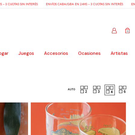
OTAS SIN INTERÉS
ENVÍOS CABA/GBA EN 24HS - 3 CUOTAS SIN INTERÉS
ENVÍOS CA
0
ogar
Juegos
Accesorios
Ocasiones
Artistas