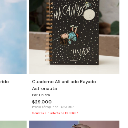
rido
Cuaderno A5 anillado Rayado
Astronauta
Por: Liniers
$29.000
Precio s/imp. nac. : $23.967
3
cuotas sin interés de
$9.666,67