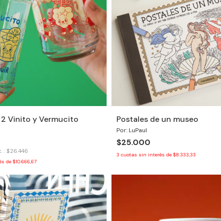
 2 Vinito y Vermucito
Postales de un museo
Por: LuPaul
$25.000
. : $26.446
3
cuotas sin interés de
$8.333,33
rés de
$10.666,67