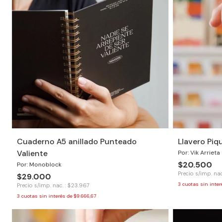
Cuaderno A5 anillado Punteado
Llavero Piq
Valiente
Por: Vik Arrieta
$20.500
Por: Monoblock
Precio s/imp. nac
$29.000
3
cuotas sin inte
Precio s/imp. nac. : $23.967
3
cuotas sin interés de
$9.666,67