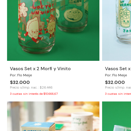
Vasos Set x 2 Morfi y Vinito
Vasos Set x
Por: Flo Meije
Por: Flo Meije
$32.000
$32.000
Precio s/imp. nac. : $26.446
Precio s/imp. nac
3
cuotas sin interés de
$10.666,67
3
cuotas sin inte