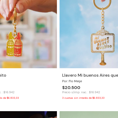
uito
Llavero Mi buenos Aires que
Por: Flo Meije
$20.500
. : $16.942
Precio s/imp. nac. : $16.942
rés de
$6.833,33
3
cuotas sin interés de
$6.833,33