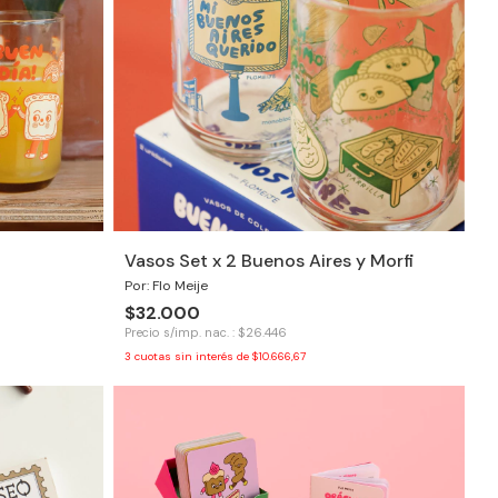
Vasos Set x 2 Buenos Aires y Morfi
Por: Flo Meije
$32.000
Precio s/imp. nac. : $26.446
3
cuotas sin interés de
$10.666,67