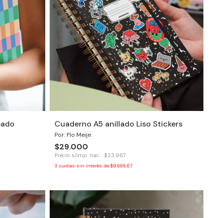
eado
Cuaderno A5 anillado Liso Stickers
Por: Flo Meije
$29.000
Precio s/imp. nac. : $23.967
3
cuotas sin interés de
$9.666,67