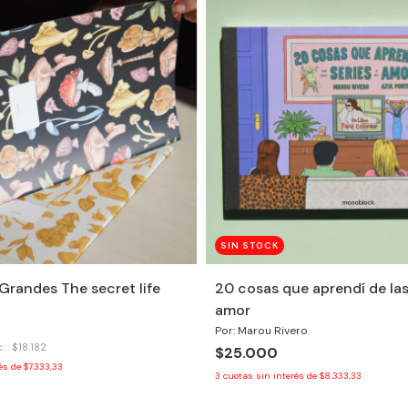
SIN STOCK
 Grandes The secret life
20 cosas que aprendí de las 
amor
Por: Marou Rivero
. : $18.182
$25.000
rés de
$7.333,33
3
cuotas sin interés de
$8.333,33