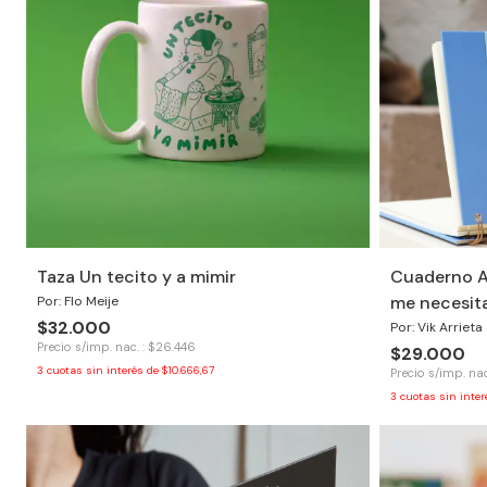
Taza Un tecito y a mimir
Cuaderno A5
me necesit
Por: Flo Meije
$32.000
Por: Vik Arrieta
Precio s/imp. nac. : $26.446
$29.000
3
cuotas sin interés de
$10.666,67
Precio s/imp. nac
3
cuotas sin inte