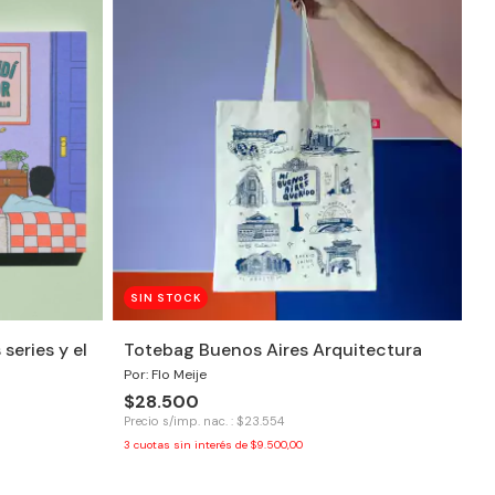
SIN STOCK
series y el
Totebag Buenos Aires Arquitectura
Por: Flo Meije
$28.500
Precio s/imp. nac. : $23.554
3
cuotas sin interés de
$9.500,00