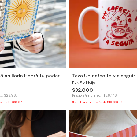
5 anillado Honrá tu poder
Taza Un cafecito y a seguir
Por: Flo Meije
$32.000
. : $23.967
Precio s/imp. nac. : $26.446
rés de
$9.666,67
3
cuotas sin interés de
$10.666,67