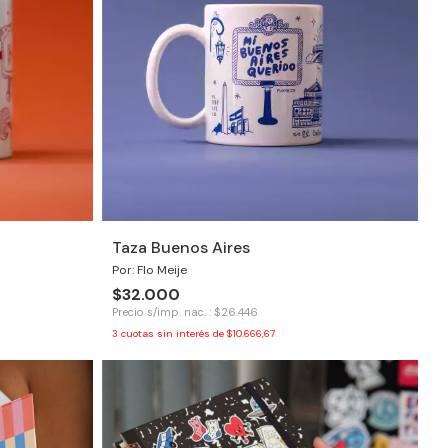
Taza Buenos Aires
Por: Flo Meije
$32.000
Precio s/imp. nac. : $26.446
3
cuotas sin interés de
$10.666,67