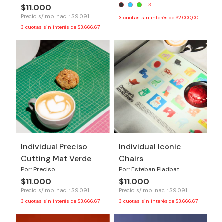
+3
$11.000
Precio s/imp. nac. : $9.091
3
cuotas sin interés de
$2.000,00
3
cuotas sin interés de
$3.666,67
Individual Preciso
Individual Iconic
Cutting Mat Verde
Chairs
Por: Preciso
Por: Esteban Plazibat
$11.000
$11.000
Precio s/imp. nac. : $9.091
Precio s/imp. nac. : $9.091
3
cuotas sin interés de
$3.666,67
3
cuotas sin interés de
$3.666,67