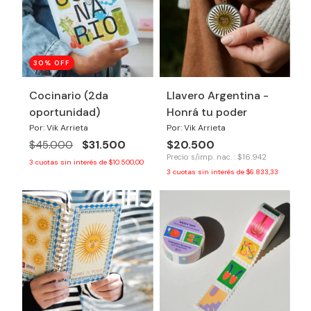
30
% OFF
Cocinario (2da
Llavero Argentina -
oportunidad)
Honrá tu poder
Por: Vik Arrieta
Por: Vik Arrieta
$31.500
$20.500
$45.000
Precio s/imp. nac. : $16.942
3
cuotas sin interés de
$10.500,00
3
cuotas sin interés de
$6.833,33