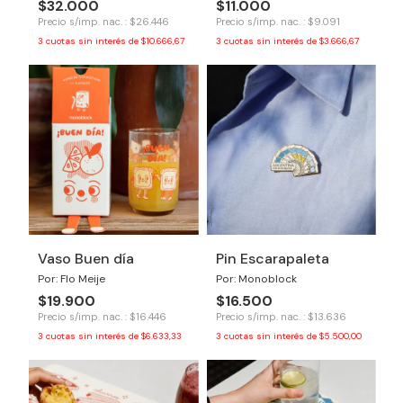
$32.000
$11.000
Precio s/imp. nac. : $26.446
Precio s/imp. nac. : $9.091
3
cuotas sin interés de
$10.666,67
3
cuotas sin interés de
$3.666,67
Vaso Buen día
Pin Escarapaleta
Por: Flo Meije
Por: Monoblock
$19.900
$16.500
Precio s/imp. nac. : $16.446
Precio s/imp. nac. : $13.636
3
cuotas sin interés de
$6.633,33
3
cuotas sin interés de
$5.500,00