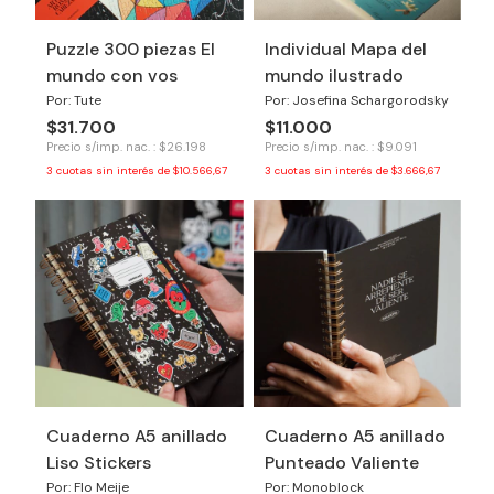
Puzzle 300 piezas El
Individual Mapa del
mundo con vos
mundo ilustrado
Por: Tute
Por: Josefina Schargorodsky
$31.700
$11.000
Precio s/imp. nac. : $26.198
Precio s/imp. nac. : $9.091
3
cuotas sin interés de
$10.566,67
3
cuotas sin interés de
$3.666,67
Cuaderno A5 anillado
Cuaderno A5 anillado
Liso Stickers
Punteado Valiente
Por: Flo Meije
Por: Monoblock