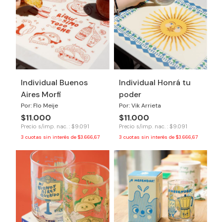
Individual Buenos
Individual Honrá tu
Aires Morfi
poder
Por: Flo Meije
Por: Vik Arrieta
$11.000
$11.000
Precio s/imp. nac. : $9.091
Precio s/imp. nac. : $9.091
3
cuotas sin interés de
$3.666,67
3
cuotas sin interés de
$3.666,67