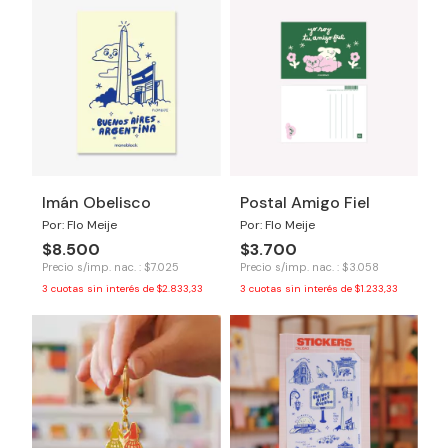
Imán Obelisco
Postal Amigo Fiel
Por: Flo Meije
Por: Flo Meije
$8.500
$3.700
Precio s/imp. nac. : $7.025
Precio s/imp. nac. : $3.058
3
cuotas sin interés de
$2.833,33
3
cuotas sin interés de
$1.233,33