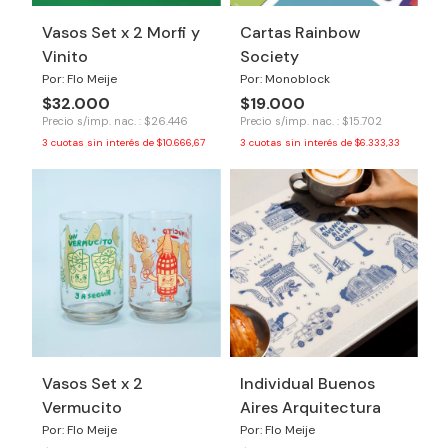
Vasos Set x 2 Morfi y
Cartas Rainbow
Vinito
Society
Por: Flo Meije
Por: Monoblock
$32.000
$19.000
Precio s/imp. nac. : $26.446
Precio s/imp. nac. : $15.702
3
cuotas sin interés de
$10.666,67
3
cuotas sin interés de
$6.333,33
Vasos Set x 2
Individual Buenos
Vermucito
Aires Arquitectura
Por: Flo Meije
Por: Flo Meije