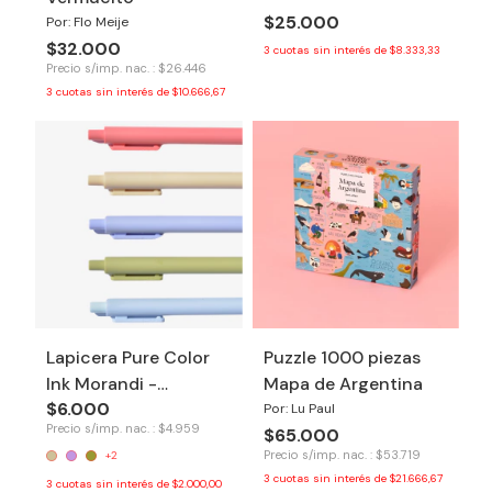
$25.000
Por: Flo Meije
$32.000
3
cuotas sin interés de
$8.333,33
Precio s/imp. nac. : $26.446
3
cuotas sin interés de
$10.666,67
Lapicera Pure Color
Puzzle 1000 piezas
Ink Morandi -
Mapa de Argentina
$6.000
Primavera
Por: Lu Paul
Precio s/imp. nac. : $4.959
$65.000
Precio s/imp. nac. : $53.719
+2
3
cuotas sin interés de
$21.666,67
3
cuotas sin interés de
$2.000,00