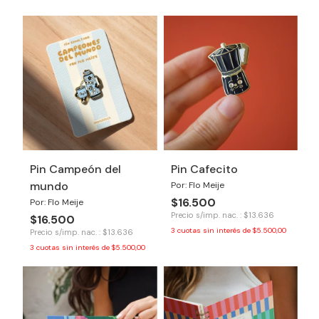
Pin Campeón del
Pin Cafecito
mundo
Por: Flo Meije
$16.500
Por: Flo Meije
Precio s/imp. nac. : $13.636
$16.500
3
cuotas sin interés de
$5.500,00
Precio s/imp. nac. : $13.636
3
cuotas sin interés de
$5.500,00