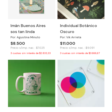
Imán Buenos Aires
Individual Botánico
sos tan linda
Oscuro
Por: Agustina Minuto
Por: Vik Arrieta
$8.500
$11.000
Precio s/imp. nac. : $7.025
Precio s/imp. nac. : $9.091
3
cuotas sin interés de
$2.833,33
3
cuotas sin interés de
$3.666,67