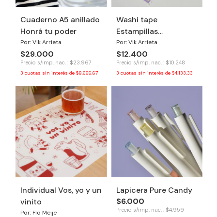
Cuaderno A5 anillado
Washi tape
Honrá tu poder
Estampillas
Revelacion
Por: Vik Arrieta
Por: Vik Arrieta
$29.000
$12.400
Precio s/imp. nac. : $23.967
Precio s/imp. nac. : $10.248
3
cuotas sin interés de
$9.666,67
3
cuotas sin interés de
$4.133,33
Individual Vos, yo y un
Lapicera Pure Candy
$6.000
vinito
Precio s/imp. nac. : $4.959
Por: Flo Meije