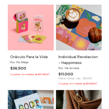
Oráculo Para la Vida
Individual Revelacion
- Happimess
Por: Flo Meije
$36.500
Por: Vik Arrieta
$11.000
3
cuotas sin interés de
$12.166,67
Precio s/imp. nac. : $9.091
3
cuotas sin interés de
$3.666,67