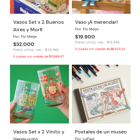
Vasos Set x 2 Buenos
Vaso ¡A merendar!
Aires y Morfi
Por: Flo Meije
$19.900
Por: Flo Meije
Precio s/imp. nac. : $16.446
$32.000
3
cuotas sin interés de
$6.633,33
Precio s/imp. nac. : $26.446
3
cuotas sin interés de
$10.666,67
Vasos Set x 2 Vinito y
Postales de un museo
Vermucito
Por: LuPaul