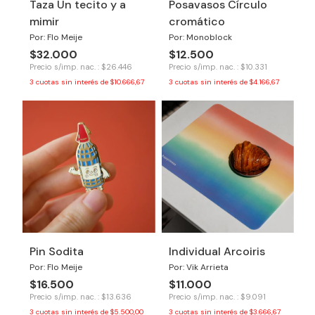
Taza Un tecito y a
Posavasos Círculo
mimir
cromático
Por: Flo Meije
Por: Monoblock
$32.000
$12.500
Precio s/imp. nac. : $26.446
Precio s/imp. nac. : $10.331
3
cuotas sin interés de
$10.666,67
3
cuotas sin interés de
$4.166,67
Pin Sodita
Individual Arcoiris
Por: Flo Meije
Por: Vik Arrieta
$16.500
$11.000
Precio s/imp. nac. : $13.636
Precio s/imp. nac. : $9.091
3
cuotas sin interés de
$5.500,00
3
cuotas sin interés de
$3.666,67