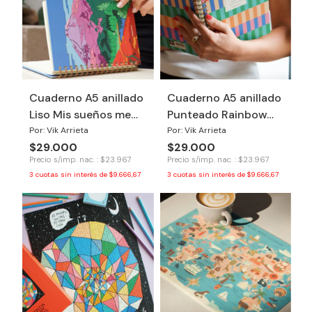
Cuaderno A5 anillado
Cuaderno A5 anillado
Liso Mis sueños me
Punteado Rainbow
necesitan
Dancer
Por: Vik Arrieta
Por: Vik Arrieta
$29.000
$29.000
Precio s/imp. nac. : $23.967
Precio s/imp. nac. : $23.967
3
cuotas sin interés de
$9.666,67
3
cuotas sin interés de
$9.666,67