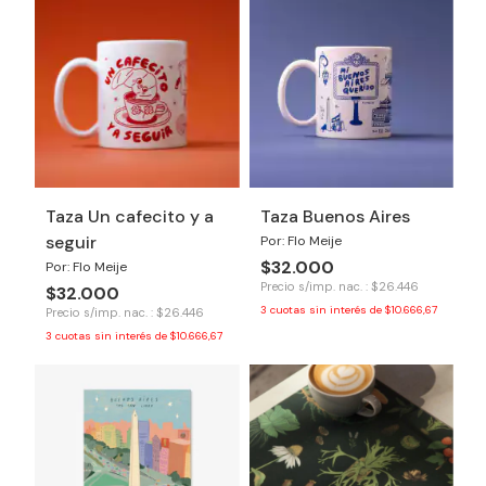
Taza Un cafecito y a
Taza Buenos Aires
seguir
Por: Flo Meije
$32.000
Por: Flo Meije
Precio s/imp. nac. : $26.446
$32.000
3
cuotas sin interés de
$10.666,67
Precio s/imp. nac. : $26.446
3
cuotas sin interés de
$10.666,67