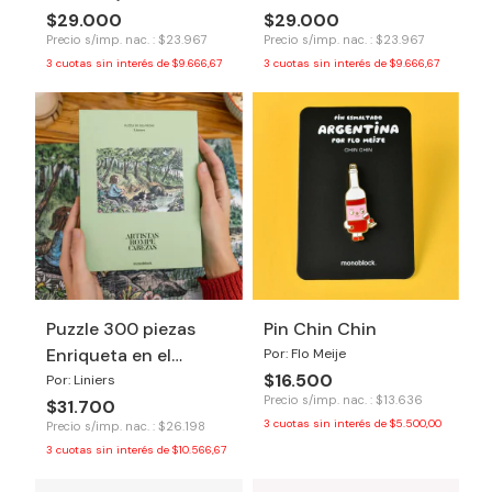
$29.000
$29.000
Precio s/imp. nac. : $23.967
Precio s/imp. nac. : $23.967
3
cuotas sin interés de
$9.666,67
3
cuotas sin interés de
$9.666,67
Puzzle 300 piezas
Pin Chin Chin
Enriqueta en el
Por: Flo Meije
$16.500
bosque
Por: Liniers
Precio s/imp. nac. : $13.636
$31.700
3
cuotas sin interés de
$5.500,00
Precio s/imp. nac. : $26.198
3
cuotas sin interés de
$10.566,67