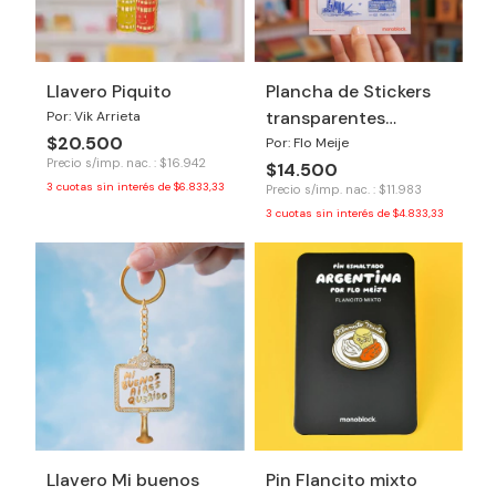
Llavero Piquito
Plancha de Stickers
transparentes
Por: Vik Arrieta
$20.500
Buenos Aires
Por: Flo Meije
Precio s/imp. nac. : $16.942
$14.500
3
cuotas sin interés de
$6.833,33
Precio s/imp. nac. : $11.983
3
cuotas sin interés de
$4.833,33
Llavero Mi buenos
Pin Flancito mixto