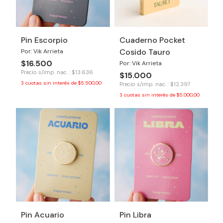
Pin Escorpio
Cuaderno Pocket
Cosido Tauro
Por: Vik Arrieta
$16.500
Por: Vik Arrieta
Precio s/imp. nac. : $13.636
$15.000
3
cuotas sin interés de
$5.500,00
Precio s/imp. nac. : $12.397
3
cuotas sin interés de
$5.000,00
Pin Acuario
Pin Libra