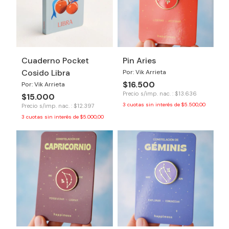
Cuaderno Pocket
Pin Aries
Cosido Libra
Por: Vik Arrieta
$16.500
Por: Vik Arrieta
Precio s/imp. nac. : $13.636
$15.000
3
cuotas sin interés de
$5.500,00
Precio s/imp. nac. : $12.397
3
cuotas sin interés de
$5.000,00