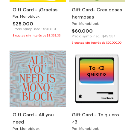
Gift Card - ¡Gracias!
Gift Card- Crea cosas
hermosas
Por: Monoblock
$25.000
Por: Monoblock
Precio s/imp. nac. : $20.661
$60.000
3
cuotas sin interés de
$8.333,33
Precio s/imp. nac. : $49.587
3
cuotas sin interés de
$20.000,00
Gift Card - All you
Gift Card - Te quiero
need
<3
Por: Monoblock
Por: Monoblock