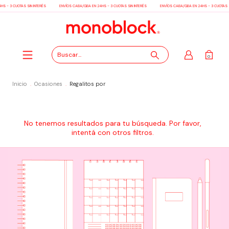
S - 3 CUOTAS SIN INTERÉS
ENVÍOS CABA/GBA EN 24HS - 3 CUOTAS SIN INTERÉS
ENVÍOS CABA/GBA EN 24HS - 3 CUOTAS S
0
Inicio
.
Ocasiones
.
Regalitos por
No tenemos resultados para tu búsqueda. Por favor,
intentá con otros filtros.