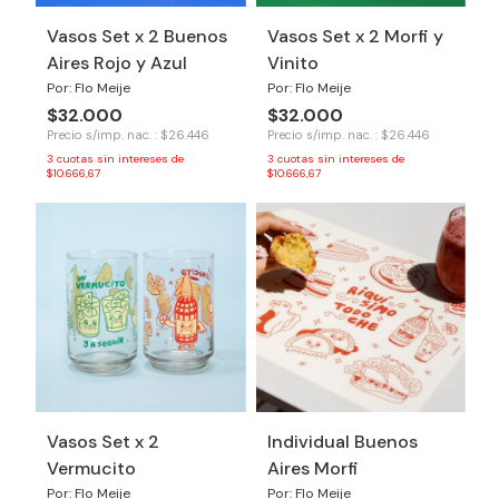
Vasos Set x 2 Buenos
Vasos Set x 2 Morfi y
Aires Rojo y Azul
Vinito
Por: Flo Meije
Por: Flo Meije
$32.000
$32.000
Precio s/imp. nac. : $26.446
Precio s/imp. nac. : $26.446
3
cuotas sin intereses de
3
cuotas sin intereses de
$10.666,67
$10.666,67
Vasos Set x 2
Individual Buenos
Vermucito
Aires Morfi
Por: Flo Meije
Por: Flo Meije