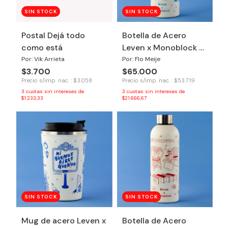
SIN STOCK
SIN STOCK
Postal Dejá todo
Botella de Acero
como está
Leven x Monoblock -
Patagonia
Por: Vik Arrieta
Por: Flo Meije
$3.700
$65.000
Precio s/imp. nac. : $3.058
Precio s/imp. nac. : $53.719
3
cuotas sin intereses de
3
cuotas sin intereses de
$1.233,33
$21.666,67
SIN STOCK
SIN STOCK
Mug de acero Leven x
Botella de Acero