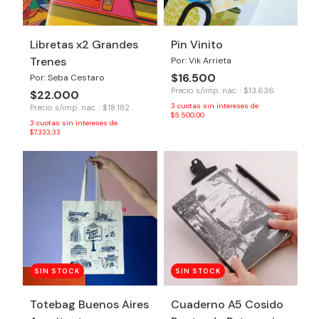
Libretas x2 Grandes
Pin Vinito
Trenes
Por: Vik Arrieta
$16.500
Por: Seba Cestaro
Precio s/imp. nac. : $13.636
$22.000
3
cuotas sin intereses de
Precio s/imp. nac. : $18.182
$5.500,00
3
cuotas sin intereses de
$7.333,33
SIN STOCK
SIN STOCK
Totebag Buenos Aires
Cuaderno A5 Cosido