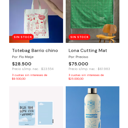
SIN STOCK
SIN STOCK
Totebag Barrio chino
Lona Cutting Mat
Por: Flo Meije
Por: Preciso
$28.500
$75.000
Precio s/imp. nac. : $23.554
Precio s/imp. nac. : $61.983
3
cuotas sin intereses de
3
cuotas sin intereses de
$9.500,00
$25.000,00