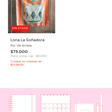
SIN STOCK
Lona La Soñadora
Por: Vik Arrieta
$75.000
Precio s/imp. nac. : $61.983
3
cuotas sin intereses de
$25.000,00