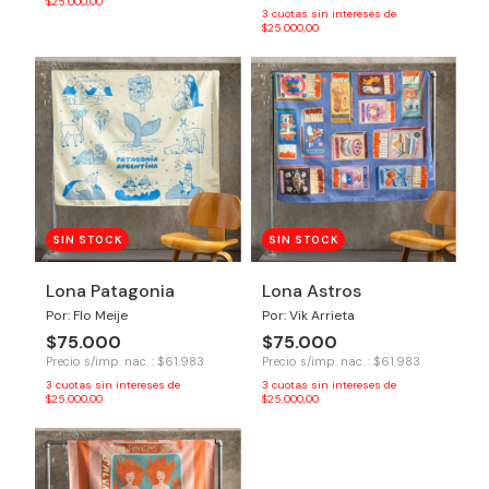
$25.000,00
3
cuotas sin intereses de
$25.000,00
SIN STOCK
SIN STOCK
Lona Patagonia
Lona Astros
Por: Flo Meije
Por: Vik Arrieta
$75.000
$75.000
Precio s/imp. nac. : $61.983
Precio s/imp. nac. : $61.983
3
cuotas sin intereses de
3
cuotas sin intereses de
$25.000,00
$25.000,00