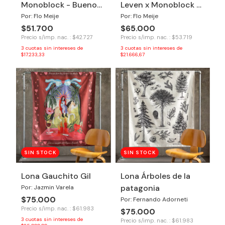
Monoblock - Buenos
Leven x Monoblock -
Aires
Hola Verano
Por: Flo Meije
Por: Flo Meije
$51.700
$65.000
Precio s/imp. nac. : $42.727
Precio s/imp. nac. : $53.719
3
cuotas sin intereses de
3
cuotas sin intereses de
$17.233,33
$21.666,67
SIN STOCK
SIN STOCK
Lona Gauchito Gil
Lona Árboles de la
patagonia
Por: Jazmin Varela
$75.000
Por: Fernando Adorneti
Precio s/imp. nac. : $61.983
$75.000
3
cuotas sin intereses de
Precio s/imp. nac. : $61.983