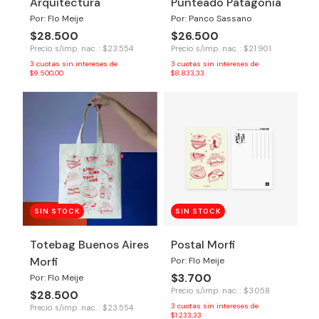
Arquitectura
Punteado Patagonia
Por: Flo Meije
Por: Panco Sassano
$28.500
$26.500
Precio s/imp. nac. : $23.554
Precio s/imp. nac. : $21.901
3
cuotas sin intereses de
3
cuotas sin intereses de
$9.500,00
$8.833,33
SIN STOCK
SIN STOCK
Totebag Buenos Aires
Postal Morfi
Morfi
Por: Flo Meije
$3.700
Por: Flo Meije
Precio s/imp. nac. : $3.058
$28.500
3
cuotas sin intereses de
Precio s/imp. nac. : $23.554
$1.233,33