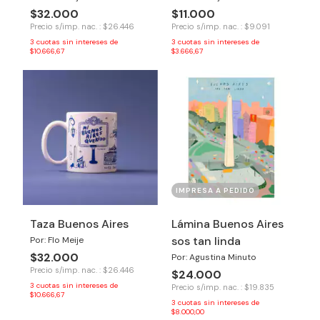
$32.000
$11.000
Precio s/imp. nac. : $26.446
Precio s/imp. nac. : $9.091
3
cuotas sin intereses de
3
cuotas sin intereses de
$10.666,67
$3.666,67
IMPRESA A PEDIDO
Taza Buenos Aires
Lámina Buenos Aires
sos tan linda
Por: Flo Meije
$32.000
Por: Agustina Minuto
Precio s/imp. nac. : $26.446
$24.000
3
cuotas sin intereses de
Precio s/imp. nac. : $19.835
$10.666,67
3
cuotas sin intereses de
$8.000,00