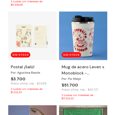
3
cuotas sin intereses de
$9.500,00
SIN STOCK
SIN STOCK
Postal ¡Salú!
Mug de acero Leven x
Monoblock -
Por: Agustina Basile
$3.700
Cafecito
Por: Flo Meije
Precio s/imp. nac. : $3.058
$51.700
3
cuotas sin intereses de
Precio s/imp. nac. : $42.727
$1.233,33
3
cuotas sin intereses de
$17.233,33