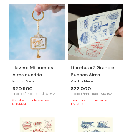
Llavero Mi buenos
Libretas x2 Grandes
Aires querido
Buenos Aires
Por: Flo Meije
Por: Flo Meije
$20.500
$22.000
Precio s/imp. nac. : $16.942
Precio s/imp. nac. : $18.182
3
cuotas sin intereses de
3
cuotas sin intereses de
$6.833,33
$7.333,33