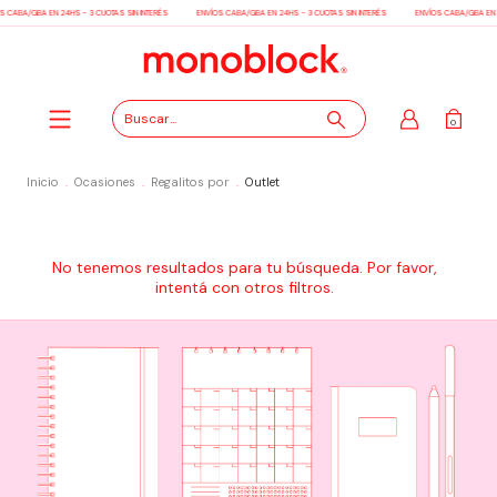
S CABA/GBA EN 24HS - 3 CUOTAS SIN INTERÉS
ENVÍOS CABA/GBA EN 24HS - 3 CUOTAS SIN INTERÉS
ENVÍOS CABA/GBA EN 2
0
Inicio
.
Ocasiones
.
Regalitos por
.
Outlet
No tenemos resultados para tu búsqueda. Por favor,
intentá con otros filtros.