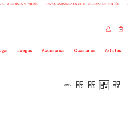
 - 3 CUOTAS SIN INTERÉS
ENVÍOS CABA/GBA EN 24HS - 3 CUOTAS SIN INTERÉS
EN
0
ogar
Juegos
Accesorios
Ocasiones
Artistas