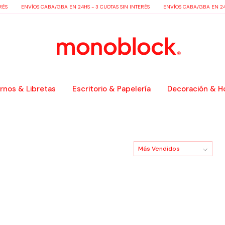
ÉS
ENVÍOS CABA/GBA EN 24HS - 3 CUOTAS SIN INTERÉS
ENVÍOS CABA/GBA EN 24HS
nos & Libretas
Escritorio & Papelería
Decoración & H