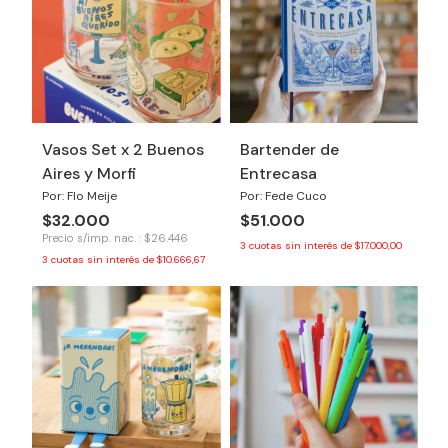
Vasos Set x 2 Buenos
Bartender de
Aires y Morfi
Entrecasa
Por: Flo Meije
Por: Fede Cuco
$32.000
$51.000
Precio s/imp. nac. : $26.446
3
cuotas sin interés de
$17.000,00
3
cuotas sin interés de
$10.666,67