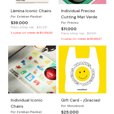
Lámina Iconic Chairs
Individual Preciso
Cutting Mat Verde
Por: Esteban Plazibat
$39.000
Por: Preciso
Precio s/imp. nac. : $32.231
$11.000
3
cuotas sin interés de
$13.000,00
Precio s/imp. nac. : $9.091
3
cuotas sin interés de
$3.666,67
Individual Iconic
Gift Card - ¡Gracias!
Chairs
Por: Monoblock
$25.000
Por: Esteban Plazibat