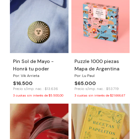
Pin Sol de Mayo -
Puzzle 1000 piezas
Honrá tu poder
Mapa de Argentina
Por: Vik Arrieta
Por: Lu Paul
$16.500
$65.000
Precio s/imp. nac. : $13.636
Precio s/imp. nac. : $53.719
3
cuotas sin interés de
$5.500,00
3
cuotas sin interés de
$21.666,67