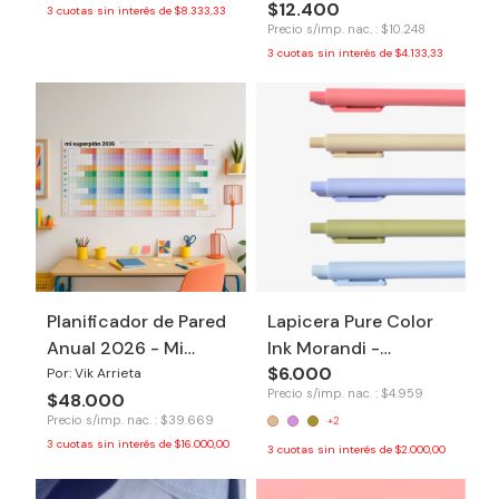
$12.400
3
cuotas sin interés de
$8.333,33
Precio s/imp. nac. : $10.248
3
cuotas sin interés de
$4.133,33
Planificador de Pared
Lapicera Pure Color
Anual 2026 - Mi
Ink Morandi -
$6.000
Super Plan
Primavera
Por: Vik Arrieta
Precio s/imp. nac. : $4.959
$48.000
Precio s/imp. nac. : $39.669
+2
3
cuotas sin interés de
$16.000,00
3
cuotas sin interés de
$2.000,00