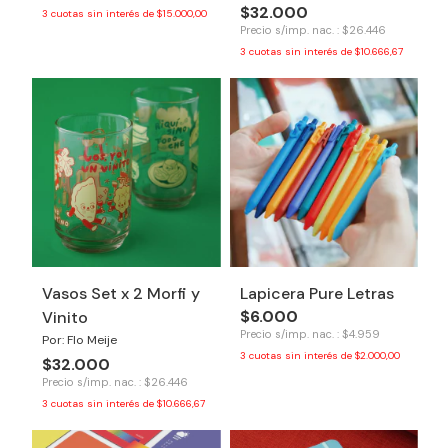
$32.000
3
cuotas sin interés de
$15.000,00
Precio s/imp. nac. : $26.446
3
cuotas sin interés de
$10.666,67
Vasos Set x 2 Morfi y
Lapicera Pure Letras
$6.000
Vinito
Precio s/imp. nac. : $4.959
Por: Flo Meije
3
cuotas sin interés de
$2.000,00
$32.000
Precio s/imp. nac. : $26.446
3
cuotas sin interés de
$10.666,67