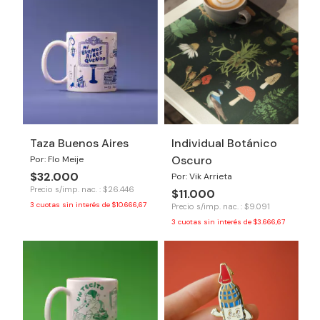
Taza Buenos Aires
Individual Botánico
Oscuro
Por: Flo Meije
$32.000
Por: Vik Arrieta
Precio s/imp. nac. : $26.446
$11.000
3
cuotas sin interés de
$10.666,67
Precio s/imp. nac. : $9.091
3
cuotas sin interés de
$3.666,67