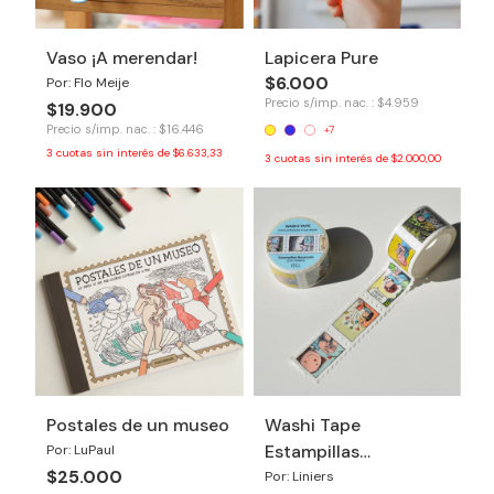
Vaso ¡A merendar!
Lapicera Pure
$6.000
Por: Flo Meije
Precio s/imp. nac. : $4.959
$19.900
Precio s/imp. nac. : $16.446
+7
3
cuotas sin interés de
$6.633,33
3
cuotas sin interés de
$2.000,00
Postales de un museo
Washi Tape
Estampillas
Por: LuPaul
$25.000
Macanudo
Por: Liniers