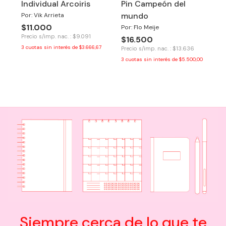
Individual Arcoiris
Pin Campeón del
mundo
Por: Vik Arrieta
$11.000
Por: Flo Meije
Precio s/imp. nac. : $9.091
$16.500
3
cuotas sin interés de
$3.666,67
Precio s/imp. nac. : $13.636
3
cuotas sin interés de
$5.500,00
Siempre cerca de lo que te