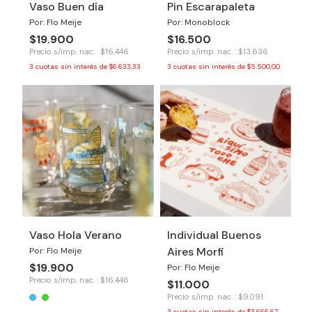
Vaso Buen día
Pin Escarapaleta
Por: Flo Meije
Por: Monoblock
$19.900
$16.500
Precio s/imp. nac. : $16.446
Precio s/imp. nac. : $13.636
3
cuotas sin interés de
$6.633,33
3
cuotas sin interés de
$5.500,00
Vaso Hola Verano
Individual Buenos
Aires Morfi
Por: Flo Meije
$19.900
Por: Flo Meije
Precio s/imp. nac. : $16.446
$11.000
Precio s/imp. nac. : $9.091
3
cuotas sin interés de
$3.666,67