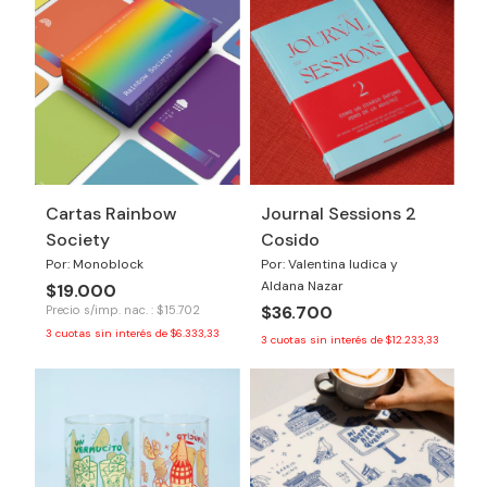
Cartas Rainbow
Journal Sessions 2
Society
Cosido
Por: Monoblock
Por: Valentina Iudica y
Aldana Nazar
$19.000
$36.700
Precio s/imp. nac. : $15.702
3
cuotas sin interés de
$6.333,33
3
cuotas sin interés de
$12.233,33