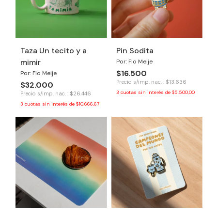
Taza Un tecito y a
Pin Sodita
mimir
Por: Flo Meije
$16.500
Por: Flo Meije
Precio s/imp. nac. : $13.636
$32.000
3
cuotas sin interés de
$5.500,00
Precio s/imp. nac. : $26.446
3
cuotas sin interés de
$10.666,67