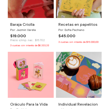
Baraja Criolla
Recetas en papelitos
Por: Jazmin Varela
Por: Sofia Pachano
$19.000
$45.000
Precio s/imp. nac. : $15.702
3
cuotas sin interés de
$15.000,00
3
cuotas sin interés de
$6.333,33
Oráculo Para la Vida
Individual Revelacion