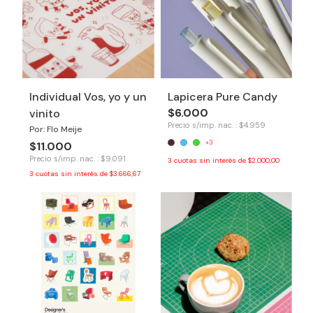
Individual Vos, yo y un
Lapicera Pure Candy
$6.000
vinito
Precio s/imp. nac. : $4.959
Por: Flo Meije
+3
$11.000
Precio s/imp. nac. : $9.091
3
cuotas sin interés de
$2.000,00
3
cuotas sin interés de
$3.666,67