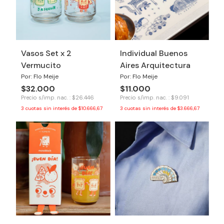
Vasos Set x 2
Individual Buenos
Vermucito
Aires Arquitectura
Por: Flo Meije
Por: Flo Meije
$32.000
$11.000
Precio s/imp. nac. : $26.446
Precio s/imp. nac. : $9.091
3
cuotas sin interés de
$10.666,67
3
cuotas sin interés de
$3.666,67