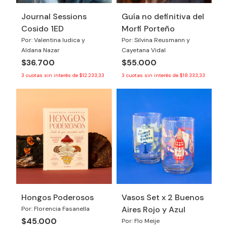
Journal Sessions
Guía no definitiva del
Cosido 1ED
Morfi Porteño
Por: Valentina Iudica y
Por: Silvina Reusmann y
Aldana Nazar
Cayetana Vidal
$36.700
$55.000
3
cuotas sin interés de
$12.233,33
3
cuotas sin interés de
$18.333,33
Hongos Poderosos
Vasos Set x 2 Buenos
Aires Rojo y Azul
Por: Florencia Fasanella
$45.000
Por: Flo Meije