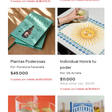
3
cuotas sin interés de
$6.633,33
Plantas Poderosas
Individual Honrá tu
poder
Por: Florencia Fasanella
$45.000
Por: Vik Arrieta
$11.000
3
cuotas sin interés de
$15.000,00
Precio s/imp. nac. : $9.091
3
cuotas sin interés de
$3.666,67