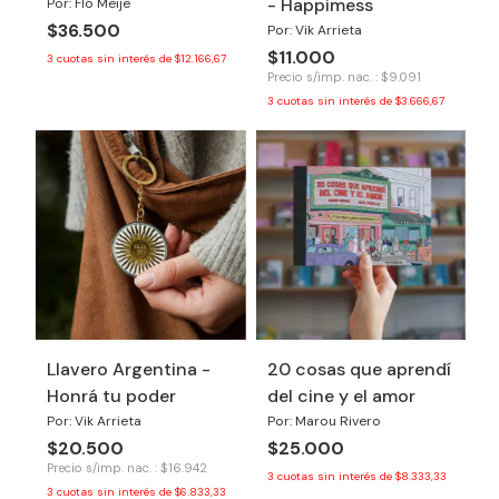
- Happimess
Por: Flo Meije
$36.500
Por: Vik Arrieta
$11.000
3
cuotas sin interés de
$12.166,67
Precio s/imp. nac. : $9.091
3
cuotas sin interés de
$3.666,67
Llavero Argentina -
20 cosas que aprendí
Honrá tu poder
del cine y el amor
Por: Vik Arrieta
Por: Marou Rivero
$20.500
$25.000
Precio s/imp. nac. : $16.942
3
cuotas sin interés de
$8.333,33
3
cuotas sin interés de
$6.833,33