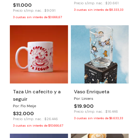
Precio s/imp. nac. : $20.661
$11.000
3
cuotas sin interés de
$8.333,33
Precio s/imp. nac. : $9.091
3
cuotas sin interés de
$3.666,67
Taza Un cafecito y a
Vaso Enriqueta
seguir
Por: Liniers
$19.900
Por: Flo Meije
Precio s/imp. nac. : $16.446
$32.000
3
cuotas sin interés de
$6.633,33
Precio s/imp. nac. : $26.446
3
cuotas sin interés de
$10.666,67