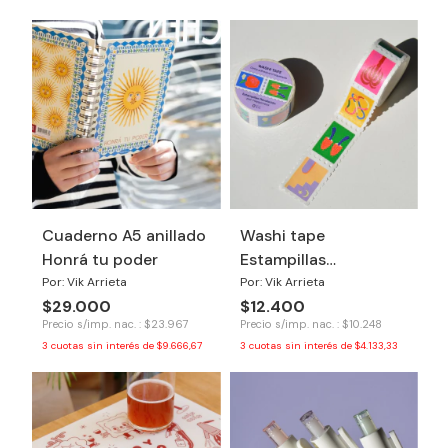
Cuaderno A5 anillado
Washi tape
Honrá tu poder
Estampillas
Revelacion
Por: Vik Arrieta
Por: Vik Arrieta
$29.000
$12.400
Precio s/imp. nac. : $23.967
Precio s/imp. nac. : $10.248
3
cuotas sin interés de
$9.666,67
3
cuotas sin interés de
$4.133,33