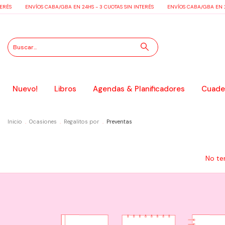
RÉS
ENVÍOS CABA/GBA EN 24HS - 3 CUOTAS SIN INTERÉS
ENVÍOS CABA/GBA EN 24H
Nuevo!
Libros
Agendas & Planificadores
Cuader
Inicio
.
Ocasiones
.
Regalitos por
.
Preventas
No te