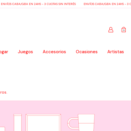
NVÍOS CABA/GBA EN 24HS - 3 CUOTAS SIN INTERÉS
ENVÍOS CABA/GBA EN 24HS - 3 CUO
0
ogar
Juegos
Accesorios
Ocasiones
Artistas
ros.