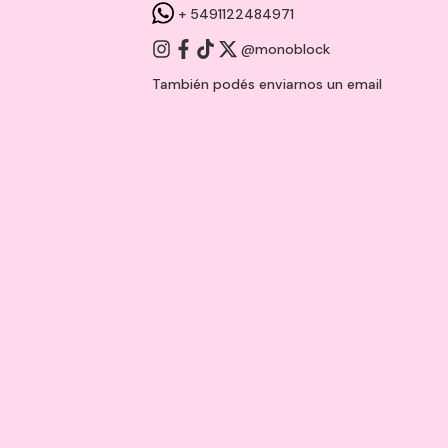
+ 5491122484971
@monoblock
También podés enviarnos un
email