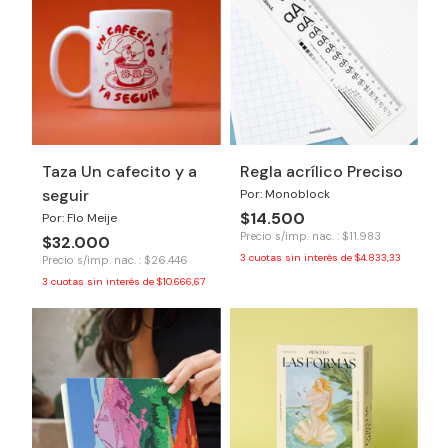
Taza Un cafecito y a
Regla acrílico Preciso
seguir
Por: Monoblock
$14.500
Por: Flo Meije
Precio s/imp. nac. : $11.983
$32.000
3
cuotas sin interés de
$4.833,33
Precio s/imp. nac. : $26.446
3
cuotas sin interés de
$10.666,67