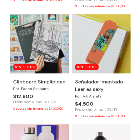
3
cuotas sin interés de
$2.000,00
3
cuotas sin interés de
$1.500,00
SIN STOCK
SIN STOCK
Clipboard Simplicidad
Señalador imantado
Leer es sexy
Por: Panco Sassano
$12.900
Por: Vik Arrieta
Precio s/imp. nac. : $10.661
$4.500
3
cuotas sin interés de
$4.300,00
Precio s/imp. nac. : $3.719
3
cuotas sin interés de
$1.500,00