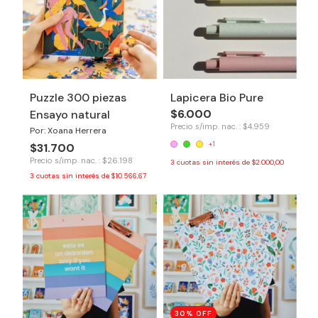
Puzzle 300 piezas
Lapicera Bio Pure
$6.000
Ensayo natural
Precio s/imp. nac. : $4.959
Por: Xoana Herrera
+1
$31.700
Precio s/imp. nac. : $26.198
3
cuotas sin interés de
$2.000,00
3
cuotas sin interés de
$10.566,67
30
% OFF