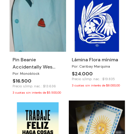
Pin Beanie
Lámina Flora mínima
Accidentally Wes
Por: Caribay Marquina
$24.000
Anderson
Por: Monoblock
Precio s/imp. nac. : $19.835
$16.500
3
cuotas sin interés de
$8.000,00
Precio s/imp. nac. : $13.636
3
cuotas sin interés de
$5.500,00