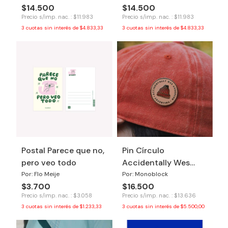
$14.500
$14.500
Precio s/imp. nac. : $11.983
Precio s/imp. nac. : $11.983
3
cuotas sin interés de
$4.833,33
3
cuotas sin interés de
$4.833,33
Postal Parece que no,
Pin Círculo
pero veo todo
Accidentally Wes
Anderson
Por: Flo Meije
Por: Monoblock
$3.700
$16.500
Precio s/imp. nac. : $3.058
Precio s/imp. nac. : $13.636
3
cuotas sin interés de
$1.233,33
3
cuotas sin interés de
$5.500,00