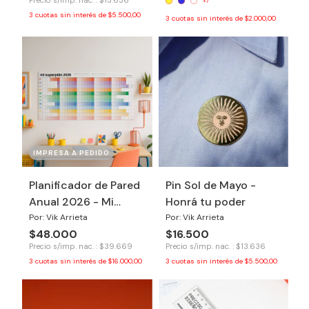
Precio s/imp. nac. : $13.636
+7
3
cuotas sin interés de
$5.500,00
3
cuotas sin interés de
$2.000,00
IMPRESA A PEDIDO
Planificador de Pared
Pin Sol de Mayo -
Anual 2026 - Mi
Honrá tu poder
Super Plan
Por: Vik Arrieta
Por: Vik Arrieta
$48.000
$16.500
Precio s/imp. nac. : $39.669
Precio s/imp. nac. : $13.636
3
cuotas sin interés de
$16.000,00
3
cuotas sin interés de
$5.500,00