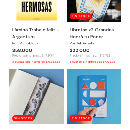
SIN STOCK
Lámina Trabaje feliz -
Libretas x2 Grandes
Argentum
Honrá tu Poder
Por: Monoblock
Por: Vik Arrieta
$58.000
$22.000
Precio s/imp. nac. : $47.934
Precio s/imp. nac. : $18.182
3
cuotas sin interés de
$19.333,33
3
cuotas sin interés de
$7.333,33
SIN STOCK
SIN STOCK