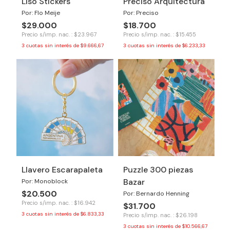
Liso Stickers
Preciso Arquitectura
Por: Flo Meije
Por: Preciso
$29.000
$18.700
Precio s/imp. nac. : $23.967
Precio s/imp. nac. : $15.455
3
cuotas sin interés de
$9.666,67
3
cuotas sin interés de
$6.233,33
Llavero Escarapaleta
Puzzle 300 piezas
Bazar
Por: Monoblock
$20.500
Por: Bernardo Henning
Precio s/imp. nac. : $16.942
$31.700
3
cuotas sin interés de
$6.833,33
Precio s/imp. nac. : $26.198
3
cuotas sin interés de
$10.566,67