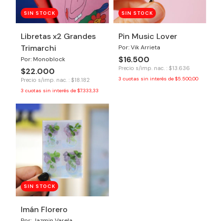
SIN STOCK
SIN STOCK
Libretas x2 Grandes
Pin Music Lover
Trimarchi
Por: Vik Arrieta
$16.500
Por: Monoblock
Precio s/imp. nac. : $13.636
$22.000
3
cuotas sin interés de
$5.500,00
Precio s/imp. nac. : $18.182
3
cuotas sin interés de
$7.333,33
SIN STOCK
Imán Florero
Por: Jazmin Varela