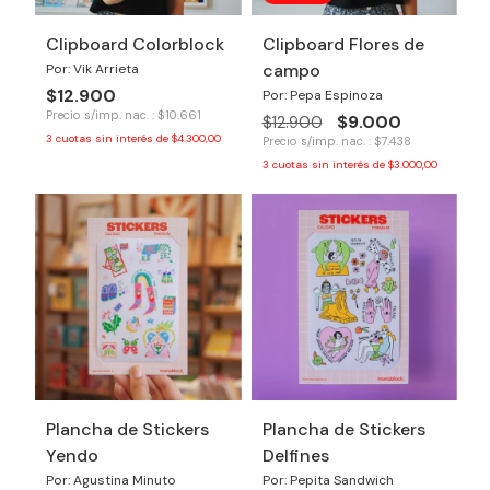
Clipboard Colorblock
Clipboard Flores de
campo
Por: Vik Arrieta
$12.900
Por: Pepa Espinoza
Precio s/imp. nac. : $10.661
$9.000
$12.900
3
cuotas sin interés de
$4.300,00
Precio s/imp. nac. : $7.438
3
cuotas sin interés de
$3.000,00
Plancha de Stickers
Plancha de Stickers
Yendo
Delfines
Por: Agustina Minuto
Por: Pepita Sandwich