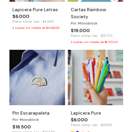
Lapicera Pure Letras
Cartas Rainbow
$6.000
Society
Precio s/imp. nac. : $4.959
Por: Monoblock
3
cuotas sin interés de
$2.000,00
$19.000
Precio s/imp. nac. : $15.702
3
cuotas sin interés de
$6.333,33
Pin Escarapaleta
Lapicera Pure
$6.000
Por: Monoblock
Precio s/imp. nac. : $4.959
$16.500