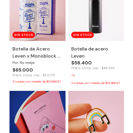
SIN STOCK
SIN STOCK
Botella de Acero
Botella de acero
Leven x Monoblock -
Leven
$58.400
Buenos Aires
Por: flo meije
Precio s/imp. nac. : $48.264
$65.000
Precio s/imp. nac. : $53.719
+8
3
cuotas sin interés de
$21.666,67
3
cuotas sin interés de
$19.466,67