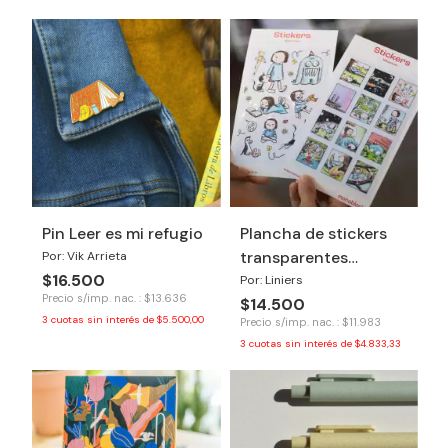
Pin Leer es mi refugio
Plancha de stickers
transparentes
Por: Vik Arrieta
$16.500
Macanudo
Por: Liniers
Precio s/imp. nac. : $13.636
$14.500
3
cuotas sin interés de
$5.500,00
Precio s/imp. nac. : $11.983
3
cuotas sin interés de
$4.833,33