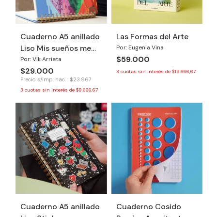
Cuaderno A5 anillado
Las Formas del Arte
Liso Mis sueños me
Por: Eugenia Vina
$59.000
necesitan
Por: Vik Arrieta
$29.000
3
cuotas sin interés de
$19.666,67
Precio s/imp. nac. : $23.967
3
cuotas sin interés de
$9.666,67
Cuaderno A5 anillado
Cuaderno Cosido