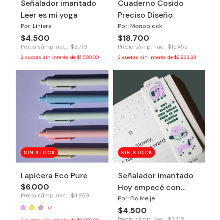
Señalador imantado
Cuaderno Cosido
Leer es mi yoga
Preciso Diseño
Por: Liniers
Por: Monoblock
$4.500
$18.700
Precio s/imp. nac. : $3.719
Precio s/imp. nac. : $15.455
3
cuotas sin interés de
$1.500,00
3
cuotas sin interés de
$6.233,33
SIN STOCK
SIN STOCK
Lapicera Eco Pure
Señalador imantado
$6.000
Hoy empecé con
Precio s/imp. nac. : $4.959
ganas
Por: Flo Meije
+2
$4.500
Precio s/imp. nac. : $3.719