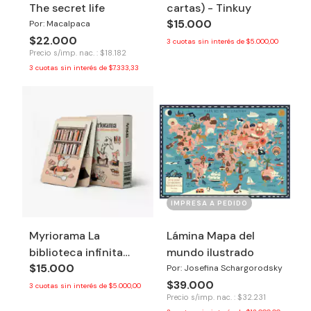
The secret life
cartas) - Tinkuy
$15.000
Por: Macalpaca
$22.000
3
cuotas sin interés de
$5.000,00
Precio s/imp. nac. : $18.182
3
cuotas sin interés de
$7.333,33
IMPRESA A PEDIDO
Myriorama La
Lámina Mapa del
biblioteca infinita
mundo ilustrado
$15.000
(mazo de cartas) -
Por: Josefina Schargorodsky
$39.000
Tinkuy
3
cuotas sin interés de
$5.000,00
Precio s/imp. nac. : $32.231