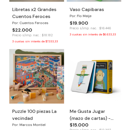
Libretas x2 Grandes
Vaso Capibaras
Cuentos Feroces
Por: Flo Meije
$19.900
Por: Cuentos Feroces
Precio s/imp. nac. : $16.446
$22.000
3
cuotas sin interés de
$6.633,33
Precio s/imp. nac. : $18.182
3
cuotas sin interés de
$7.333,33
Puzzle 100 piezas La
Me Gusta Jugar
vecindad
(mazo de cartas) -
$15.000
Tinkuy
Por: Marcos Montiel