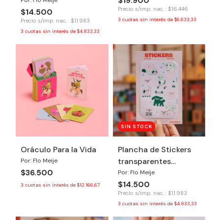
$19.900
Precio s/imp. nac. : $16.446
$14.500
3
cuotas sin interés de
$6.633,33
Precio s/imp. nac. : $11.983
3
cuotas sin interés de
$4.833,33
SIN STOCK
Oráculo Para la Vida
Plancha de Stickers
transparentes
Por: Flo Meije
$36.500
Perritos
Por: Flo Meije
$14.500
3
cuotas sin interés de
$12.166,67
Precio s/imp. nac. : $11.983
3
cuotas sin interés de
$4.833,33