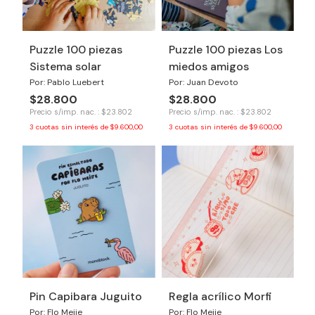
Puzzle 100 piezas
Puzzle 100 piezas Los
Sistema solar
miedos amigos
Por: Pablo Luebert
Por: Juan Devoto
$28.800
$28.800
Precio s/imp. nac. : $23.802
Precio s/imp. nac. : $23.802
3
cuotas sin interés de
$9.600,00
3
cuotas sin interés de
$9.600,00
Pin Capibara Juguito
Regla acrílico Morfi
Por: Flo Meije
Por: Flo Meije