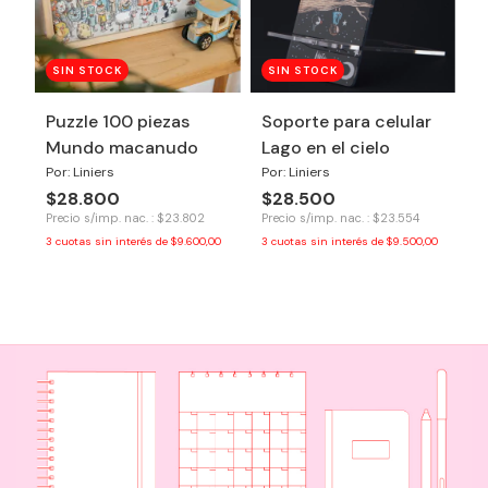
SIN STOCK
SIN STOCK
Puzzle 100 piezas
Soporte para celular
Mundo macanudo
Lago en el cielo
Por: Liniers
Por: Liniers
$28.800
$28.500
Precio s/imp. nac. : $23.802
Precio s/imp. nac. : $23.554
3
cuotas sin interés de
$9.600,00
3
cuotas sin interés de
$9.500,00