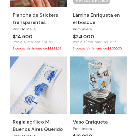
IMPRESA A PEDIDO
Plancha de Stickers
Lámina Enriqueta en
transparentes
el bosque
Buenos Aires
Por: Flo Meije
Por: Liniers
$14.500
$24.000
Precio s/imp. nac. : $11.983
Precio s/imp. nac. : $19.835
3
cuotas sin interés de
$4.833,33
3
cuotas sin interés de
$8.000,00
Regla acrílico Mi
Vaso Enriqueta
Buenos Aires Querido
Por: Liniers
Por: Flo Meije