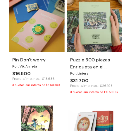
Pin Don't worry
Puzzle 300 piezas
Enriqueta en el
Por: Vik Arrieta
$16.500
bosque
Por: Liniers
Precio s/imp. nac. : $13.636
$31.700
3
cuotas sin interés de
$5.500,00
Precio s/imp. nac. : $26.198
3
cuotas sin interés de
$10.566,67