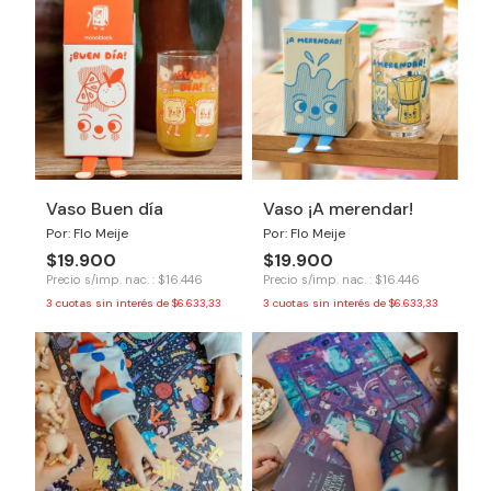
Vaso Buen día
Vaso ¡A merendar!
Por: Flo Meije
Por: Flo Meije
$19.900
$19.900
Precio s/imp. nac. : $16.446
Precio s/imp. nac. : $16.446
3
cuotas sin interés de
$6.633,33
3
cuotas sin interés de
$6.633,33