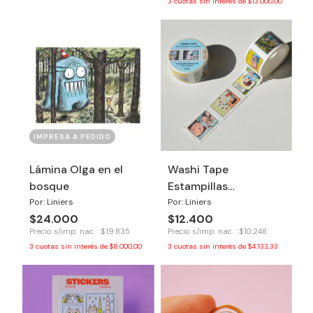
3
cuotas sin interés de
$13.000,00
IMPRESA A PEDIDO
Lámina Olga en el
Washi Tape
bosque
Estampillas
Macanudo
Por: Liniers
Por: Liniers
$24.000
$12.400
Precio s/imp. nac. : $19.835
Precio s/imp. nac. : $10.248
3
cuotas sin interés de
$8.000,00
3
cuotas sin interés de
$4.133,33