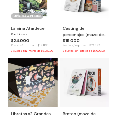
IMPRESA A PEDIDO
Lámina Atardecer
Casting de
personajes (mazo de
Por: Liniers
$24.000
$15.000
cartas) - Tinkuy
Precio s/imp. nac. : $19.835
Precio s/imp. nac. : $12.397
3
cuotas sin interés de
$8.000,00
3
cuotas sin interés de
$5.000,00
Libretas x2 Grandes
Breton (mazo de