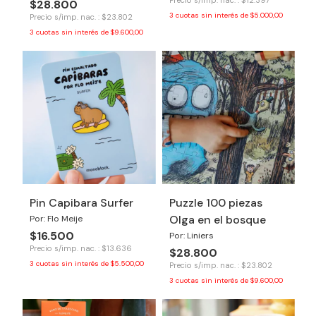
Precio s/imp. nac. : $12.397
$28.800
3
cuotas sin interés de
$5.000,00
Precio s/imp. nac. : $23.802
3
cuotas sin interés de
$9.600,00
Pin Capibara Surfer
Puzzle 100 piezas
Olga en el bosque
Por: Flo Meije
$16.500
Por: Liniers
Precio s/imp. nac. : $13.636
$28.800
3
cuotas sin interés de
$5.500,00
Precio s/imp. nac. : $23.802
3
cuotas sin interés de
$9.600,00