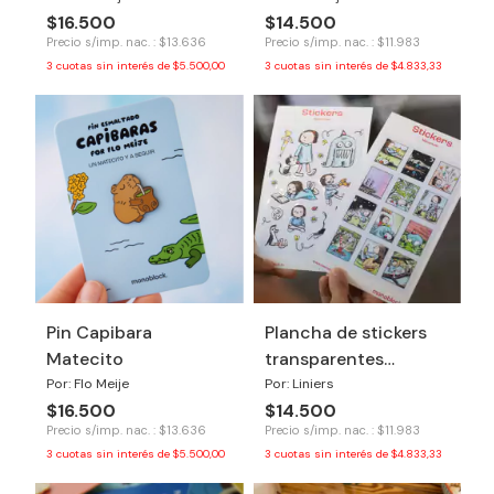
$16.500
$14.500
Precio s/imp. nac. : $13.636
Precio s/imp. nac. : $11.983
3
cuotas sin interés de
$5.500,00
3
cuotas sin interés de
$4.833,33
Pin Capibara
Plancha de stickers
Matecito
transparentes
Macanudo
Por: Flo Meije
Por: Liniers
$16.500
$14.500
Precio s/imp. nac. : $13.636
Precio s/imp. nac. : $11.983
3
cuotas sin interés de
$5.500,00
3
cuotas sin interés de
$4.833,33