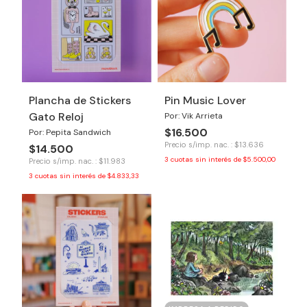
Plancha de Stickers
Pin Music Lover
Gato Reloj
Por: Vik Arrieta
$16.500
Por: Pepita Sandwich
Precio s/imp. nac. : $13.636
$14.500
3
cuotas sin interés de
$5.500,00
Precio s/imp. nac. : $11.983
3
cuotas sin interés de
$4.833,33