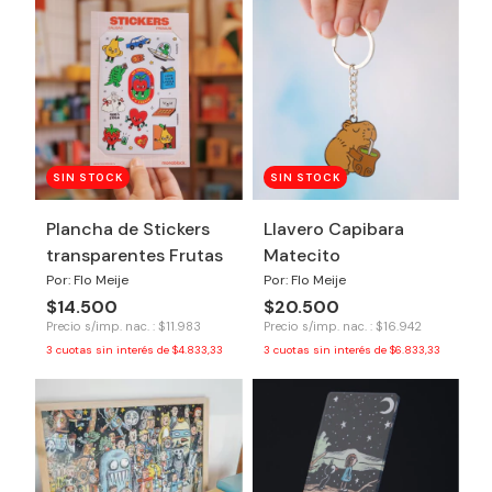
SIN STOCK
SIN STOCK
Plancha de Stickers
Llavero Capibara
transparentes Frutas
Matecito
Por: Flo Meije
Por: Flo Meije
$14.500
$20.500
Precio s/imp. nac. : $11.983
Precio s/imp. nac. : $16.942
3
cuotas sin interés de
$4.833,33
3
cuotas sin interés de
$6.833,33