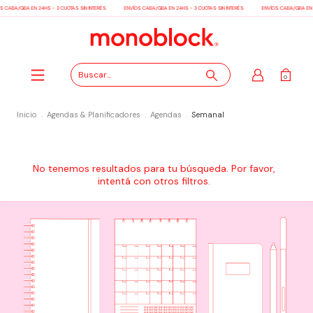
S CABA/GBA EN 24HS - 3 CUOTAS SIN INTERÉS
ENVÍOS CABA/GBA EN 24HS - 3 CUOTAS SIN INTERÉS
ENVÍOS CABA/GBA EN 2
0
Inicio
.
Agendas & Planificadores
.
Agendas
.
Semanal
No tenemos resultados para tu búsqueda. Por favor,
intentá con otros filtros.