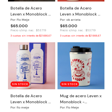
Botella de Acero
Botella de Acero
Leven x Monoblock -
Leven x Monoblock -
Argentina Campeón
Honrá tu poder
Por: Flo Meije
Por: vik arrieta
$65.000
$65.000
Precio s/imp. nac. : $53.719
Precio s/imp. nac. : $53.719
3
cuotas sin interés de
$21.666,67
3
cuotas sin interés de
$21.666,67
SIN STOCK
SIN STOCK
Botella de Acero
Mug de acero Leven x
Leven x Monoblock -
Monoblock -
Buenos Aires
Cafecito
Por: flo meije
Por: Flo Meije