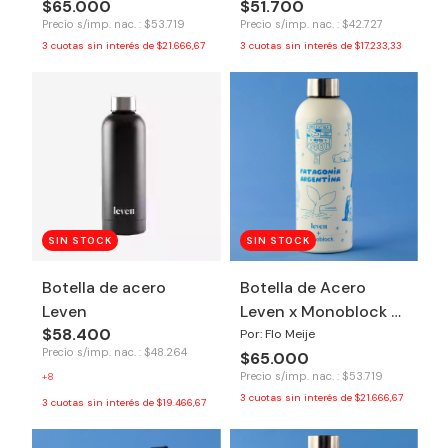
$65.000
$51.700
Precio s/imp. nac. : $53.719
Precio s/imp. nac. : $42.727
3
cuotas sin interés de
$21.666,67
3
cuotas sin interés de
$17.233,33
SIN STOCK
SIN STOCK
Botella de acero
Botella de Acero
Leven
Leven x Monoblock -
$58.400
Patagonia
Por: Flo Meije
Precio s/imp. nac. : $48.264
$65.000
Precio s/imp. nac. : $53.719
+8
3
cuotas sin interés de
$21.666,67
3
cuotas sin interés de
$19.466,67