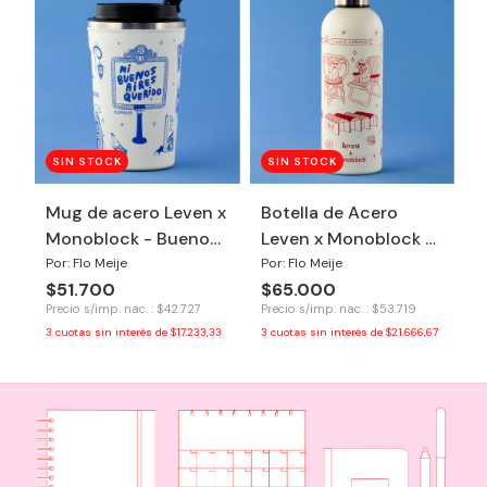
SIN STOCK
SIN STOCK
Mug de acero Leven x
Botella de Acero
Monoblock - Buenos
Leven x Monoblock -
Aires
Hola Verano
Por: Flo Meije
Por: Flo Meije
$51.700
$65.000
Precio s/imp. nac. : $42.727
Precio s/imp. nac. : $53.719
3
cuotas sin interés de
$17.233,33
3
cuotas sin interés de
$21.666,67