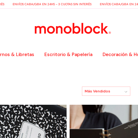
S
ENVÍOS CABA/GBA EN 24HS - 3 CUOTAS SIN INTERÉS
ENVÍOS CABA/GBA EN 24HS 
nos & Libretas
Escritorio & Papelería
Decoración & H