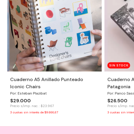
SIN STOCK
Cuaderno A5 Anillado Punteado
Cuaderno A
Iconic Chairs
Patagonia
Por: Esteban Plazibat
Por: Panco Sas
$29.000
$26.500
Precio s/imp. nac. : $23.967
Precio s/imp. nac
3
cuotas sin interés de
$9.666,67
3
cuotas sin inte