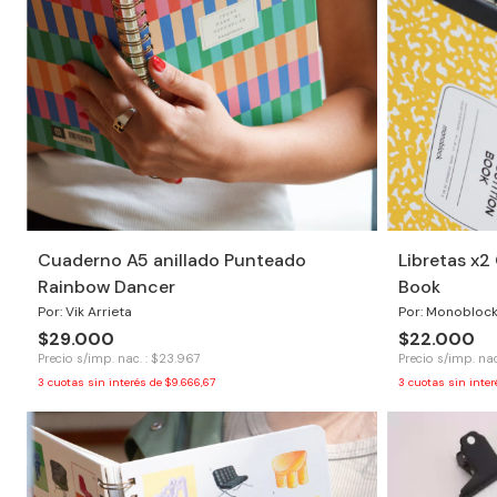
Cuaderno A5 anillado Punteado
Libretas x
Rainbow Dancer
Book
Por: Vik Arrieta
Por: Monobloc
$29.000
$22.000
Precio s/imp. nac. : $23.967
Precio s/imp. nac
3
cuotas sin interés de
$9.666,67
3
cuotas sin inte