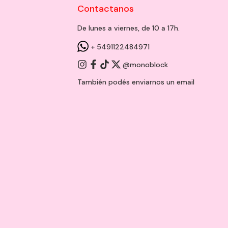
Contactanos
De lunes a viernes, de 10 a 17h.
+ 5491122484971
@monoblock
También podés enviarnos un
email