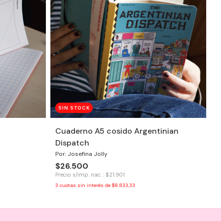
SIN STOCK
Cuaderno A5 cosido Argentinian
Dispatch
Por: Josefina Jolly
$26.500
Precio s/imp. nac. : $21.901
3
cuotas sin interés de
$8.833,33