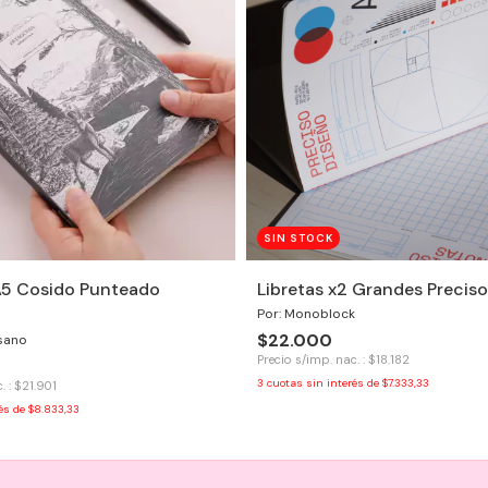
SIN STOCK
5 Cosido Punteado
Libretas x2 Grandes Preciso
Por: Monoblock
$22.000
sano
Precio s/imp. nac. : $18.182
3
cuotas sin interés de
$7.333,33
. : $21.901
rés de
$8.833,33