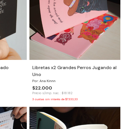
eado
Libretas x2 Grandes Perros Jugando al
Uno
Por: Ana Kinnn
$22.000
Precio s/imp. nac. : $18.182
3
cuotas sin interés de
$7.333,33