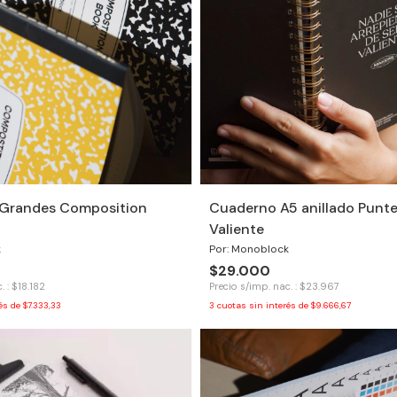
2 Grandes Composition
Cuaderno A5 anillado Punt
Valiente
k
Por: Monoblock
$29.000
. : $18.182
Precio s/imp. nac. : $23.967
rés de
$7.333,33
3
cuotas sin interés de
$9.666,67