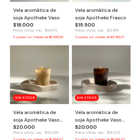
Vela aromática de
Vela aromática de
soja Apotheke Vaso
soja Apotheke Frasco
$18.000
$15.500
Precio s/imp. nac. : $14.876
Precio s/imp. nac. : $12.810
3
cuotas sin interés de
$6.000,00
3
cuotas sin interés de
$5.166,67
SIN STOCK
SIN STOCK
Vela aromática de
Vela aromática de
soja Apotheke Vaso
soja Apotheke Vaso
$20.000
$20.000
Nude - Fresas y
Ámbar - Tilo y
Precio s/imp. nac. : $16.529
Precio s/imp. nac. : $16.529
moras
lavanda
3
cuotas sin interés de
$6.666,67
3
cuotas sin interés de
$6.666,67