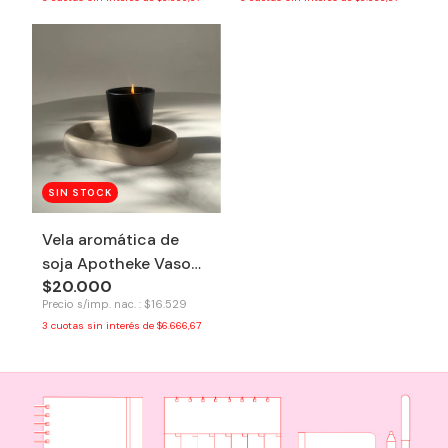
SIN STOCK
Vela aromática de
soja Apotheke Vaso
$20.000
Negro - Flores de
Precio s/imp. nac. : $16.529
naranjo
3
cuotas sin interés de
$6.666,67