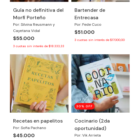
Guía no definitiva del
Bartender de
Morfi Porteño
Entrecasa
Por: Silvina Reusmann y
Por: Fede Cuco
Cayetana Vidal
$51.000
$55.000
3
cuotas sin interés de
$17.000,00
3
cuotas sin interés de
$18.333,33
30
% OFF
Recetas en papelitos
Cocinario (2da
oportunidad)
Por: Sofia Pachano
$45.000
Por: Vik Arrieta