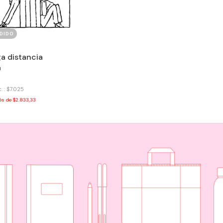
DIDO
a distancia
u
. : $7.025
rés de
$2.833,33