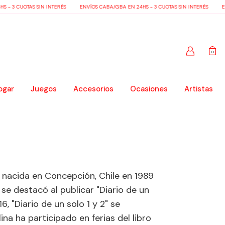
 - 3 CUOTAS SIN INTERÉS
ENVÍOS CABA/GBA EN 24HS - 3 CUOTAS SIN INTERÉS
EN
0
ogar
Juegos
Accesorios
Ocasiones
Artistas
 nacida en Concepción, Chile en 1989
 se destacó al publicar "Diario de un
6, "Diario de un solo 1 y 2" se
na ha participado en ferias del libro