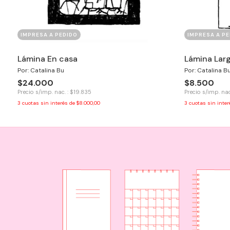
IMPRESA A PEDIDO
IMPRESA A PE
Lámina En casa
Lámina Larg
Por: Catalina Bu
Por: Catalina B
$24.000
$8.500
Precio s/imp. nac. : $19.835
Precio s/imp. nac
3
cuotas sin interés de
$8.000,00
3
cuotas sin inte