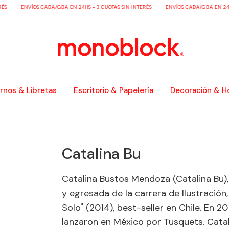
ÉS
ENVÍOS CABA/GBA EN 24HS - 3 CUOTAS SIN INTERÉS
ENVÍOS CABA/GBA EN 24HS
nos & Libretas
Escritorio & Papelería
Decoración & H
Catalina Bu
Catalina Bustos Mendoza (Catalina Bu),
y egresada de la carrera de Ilustración,
Solo" (2014), best-seller en Chile. En 201
lanzaron en México por Tusquets. Catali