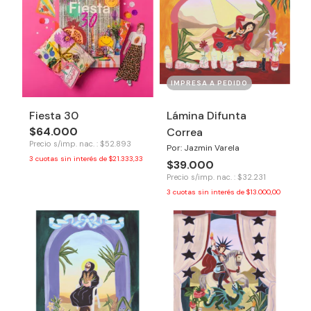
IMPRESA A PEDIDO
Fiesta 30
Lámina Difunta
$64.000
Correa
Precio s/imp. nac. : $52.893
Por: Jazmin Varela
3
cuotas sin interés de
$21.333,33
$39.000
Precio s/imp. nac. : $32.231
3
cuotas sin interés de
$13.000,00