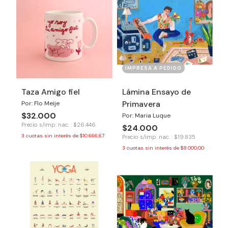
IMPRESA A PEDIDO
Taza Amigo fiel
Lámina Ensayo de
Primavera
Por: Flo Meije
$32.000
Por: Maria Luque
Precio s/imp. nac. : $26.446
$24.000
3
cuotas sin interés de
$10.666,67
Precio s/imp. nac. : $19.835
3
cuotas sin interés de
$8.000,00