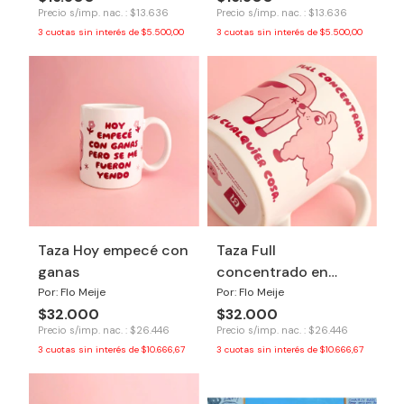
Precio s/imp. nac. : $13.636
Precio s/imp. nac. : $13.636
3
cuotas sin interés de
$5.500,00
3
cuotas sin interés de
$5.500,00
Taza Hoy empecé con
Taza Full
ganas
concentrado en
cualquier cosa
Por: Flo Meije
Por: Flo Meije
$32.000
$32.000
Precio s/imp. nac. : $26.446
Precio s/imp. nac. : $26.446
3
cuotas sin interés de
$10.666,67
3
cuotas sin interés de
$10.666,67