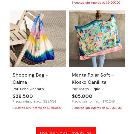
3
cuotas sin interés de
$9.500,00
Shopping Bag -
Manta Polar Soft -
Calma
Kiosko Canillita
Por: Seba Cestaro
Por: Maria Luque
$28.500
$85.000
Precio s/imp. nac. : $23.554
Precio s/imp. nac. : $70.248
3
cuotas sin interés de
$9.500,00
3
cuotas sin interés de
$28.333,33
MOSTRAR MÁS PRODUCTOS