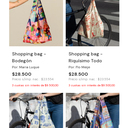
Shopping bag -
Shopping bag -
Bodegón
Riquísimo Todo
Por: Maria Luque
Por: Flo Meije
$28.500
$28.500
Precio s/imp. nac. : $23.554
Precio s/imp. nac. : $23.554
3
cuotas sin interés de
$9.500,00
3
cuotas sin interés de
$9.500,00