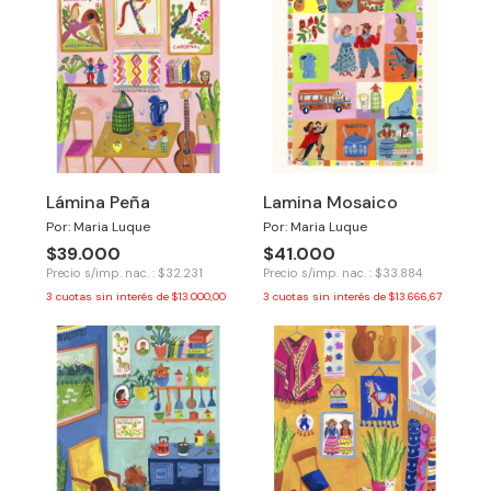
Lámina Peña
Lamina Mosaico
Por: Maria Luque
Por: Maria Luque
$39.000
$41.000
Precio s/imp. nac. : $32.231
Precio s/imp. nac. : $33.884
3
cuotas sin interés de
$13.000,00
3
cuotas sin interés de
$13.666,67