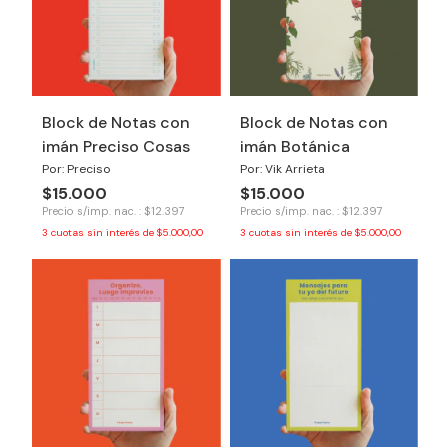
Block de Notas con
Block de Notas con
imán Preciso Cosas
imán Botánica
Por: Preciso
Por: Vik Arrieta
$15.000
$15.000
Precio s/imp. nac. : $12.397
Precio s/imp. nac. : $12.397
3
cuotas sin interés de
$5.000,00
3
cuotas sin interés de
$5.000,00