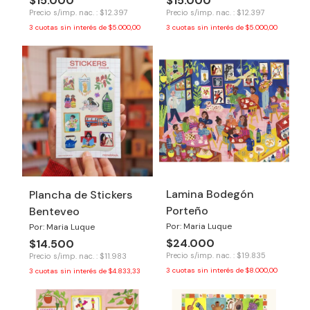
$15.000
$15.000
Precio s/imp. nac. : $12.397
Precio s/imp. nac. : $12.397
3
cuotas sin interés de
$5.000,00
3
cuotas sin interés de
$5.000,00
Lamina Bodegón
Plancha de Stickers
Porteño
Benteveo
Por: Maria Luque
Por: Maria Luque
$24.000
$14.500
Precio s/imp. nac. : $19.835
Precio s/imp. nac. : $11.983
3
cuotas sin interés de
$8.000,00
3
cuotas sin interés de
$4.833,33