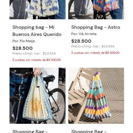
Shopping bag - Mi
Shopping Bag - Astro
Buenos Aires Querido
Por: Vik Arrieta
$28.500
Por: Flo Meije
Precio s/imp. nac. : $23.554
$28.500
3
cuotas sin interés de
$9.500,00
Precio s/imp. nac. : $23.554
3
cuotas sin interés de
$9.500,00
Shopping Bag -
Shopping Bag -