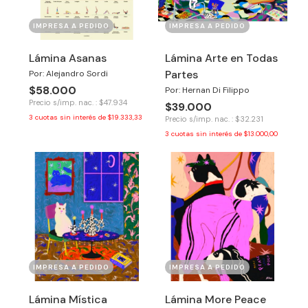
IMPRESA A PEDIDO
IMPRESA A PEDIDO
Lámina Asanas
Lámina Arte en Todas
Partes
Por: Alejandro Sordi
$58.000
Por: Hernan Di Filippo
Precio s/imp. nac. : $47.934
$39.000
3
cuotas sin interés de
$19.333,33
Precio s/imp. nac. : $32.231
3
cuotas sin interés de
$13.000,00
IMPRESA A PEDIDO
IMPRESA A PEDIDO
Lámina Mística
Lámina More Peace