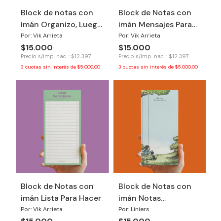
Block de notas con
Block de Notas con
imán Organizo, Luego
imán Mensajes Para
Improviso
Tu Yo del Futuro
Por: Vik Arrieta
Por: Vik Arrieta
$15.000
$15.000
Precio s/imp. nac. : $12.397
Precio s/imp. nac. : $12.397
3
cuotas sin interés de
$5.000,00
3
cuotas sin interés de
$5.000,00
Block de Notas con
Block de Notas con
imán Lista Para Hacer
imán Notas
Macanudas
Por: Vik Arrieta
Por: Liniers