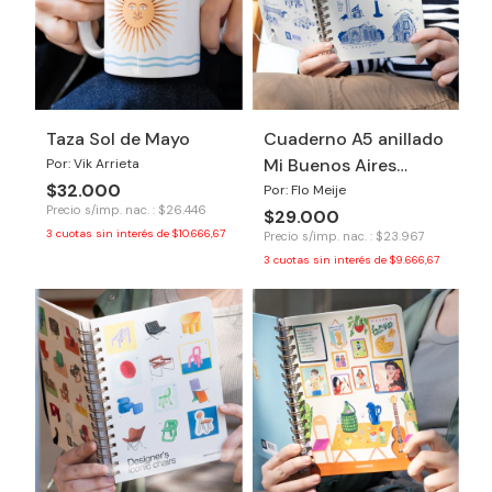
Taza Sol de Mayo
Cuaderno A5 anillado
Mi Buenos Aires
Por: Vik Arrieta
$32.000
Querido
Por: Flo Meije
Precio s/imp. nac. : $26.446
$29.000
3
cuotas sin interés de
$10.666,67
Precio s/imp. nac. : $23.967
3
cuotas sin interés de
$9.666,67