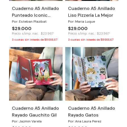
Cuaderno A5 Anillado
Cuaderno A5 Anillado
Punteado Iconic
Liso Pizzería La Mejor
Chairs
Por: Esteban Plazibat
Por: Maria Luque
$29.000
$29.000
Precio s/imp. nac. : $23.967
Precio s/imp. nac. : $23.967
3
cuotas sin interés de
$9.666,67
3
cuotas sin interés de
$9.666,67
Cuaderno A5 Anillado
Cuaderno A5 Anillado
Rayado Gauchito Gil
Rayado Gatos
Por: Jazmin Varela
Por: Ana Laura Perez