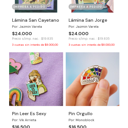
IMPRESA A PEDIDO
IMPRESA A PEDIDO
Lámina San Cayetano
Lámina San Jorge
Por: Jazmin Varela
Por: Jazmin Varela
$24.000
$24.000
Precio s/imp. nac. : $19.835
Precio s/imp. nac. : $19.835
3
cuotas sin interés de
$8.000,00
3
cuotas sin interés de
$8.000,00
Pin Leer Es Sexy
Pin Orgullo
Por: Vik Arrieta
Por: Monoblock
$16.500
$16.500