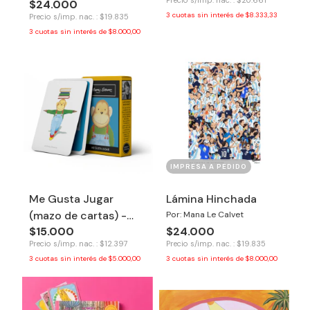
Precio s/imp. nac. : $20.661
$24.000
3
cuotas sin interés de
$8.333,33
Precio s/imp. nac. : $19.835
3
cuotas sin interés de
$8.000,00
IMPRESA A PEDIDO
Me Gusta Jugar
Lámina Hinchada
(mazo de cartas) -
Por: Mana Le Calvet
$15.000
$24.000
Tinkuy
Precio s/imp. nac. : $12.397
Precio s/imp. nac. : $19.835
3
cuotas sin interés de
$5.000,00
3
cuotas sin interés de
$8.000,00