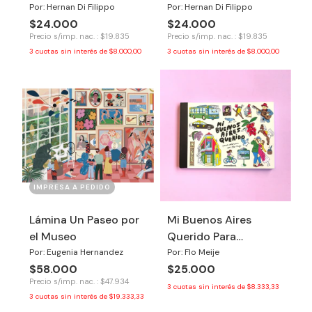
Por: Hernan Di Filippo
Por: Hernan Di Filippo
$24.000
$24.000
Precio s/imp. nac. : $19.835
Precio s/imp. nac. : $19.835
3
cuotas sin interés de
$8.000,00
3
cuotas sin interés de
$8.000,00
IMPRESA A PEDIDO
Lámina Un Paseo por
Mi Buenos Aires
el Museo
Querido Para
Colorear por Flo Meije
Por: Eugenia Hernandez
Por: Flo Meije
$58.000
$25.000
Precio s/imp. nac. : $47.934
3
cuotas sin interés de
$8.333,33
3
cuotas sin interés de
$19.333,33