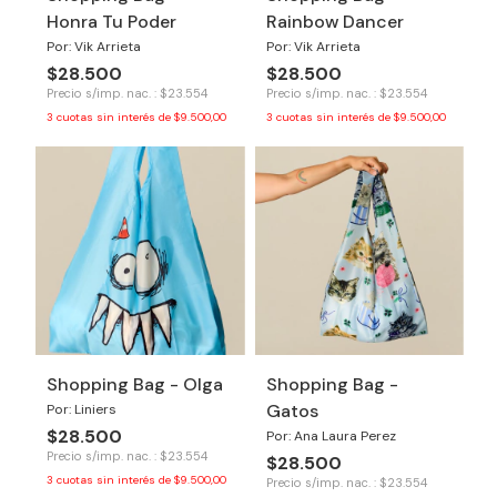
Honra Tu Poder
Rainbow Dancer
Por: Vik Arrieta
Por: Vik Arrieta
$28.500
$28.500
Precio s/imp. nac. : $23.554
Precio s/imp. nac. : $23.554
3
cuotas sin interés de
$9.500,00
3
cuotas sin interés de
$9.500,00
Shopping Bag - Olga
Shopping Bag -
Gatos
Por: Liniers
$28.500
Por: Ana Laura Perez
Precio s/imp. nac. : $23.554
$28.500
3
cuotas sin interés de
$9.500,00
Precio s/imp. nac. : $23.554