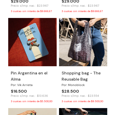
$29.000
$29.000
Precio s/imp. nac. : $23.967
Precio s/imp. nac. : $23.967
3
cuotas sin interés de
$9.666,67
3
cuotas sin interés de
$9.666,67
Pin Argentina en el
Shopping bag - The
Alma
Reusable Bag
Por: Vik Arrieta
Por: Monoblock
$16.500
$28.500
Precio s/imp. nac. : $13.636
Precio s/imp. nac. : $23.554
3
cuotas sin interés de
$5.500,00
3
cuotas sin interés de
$9.500,00