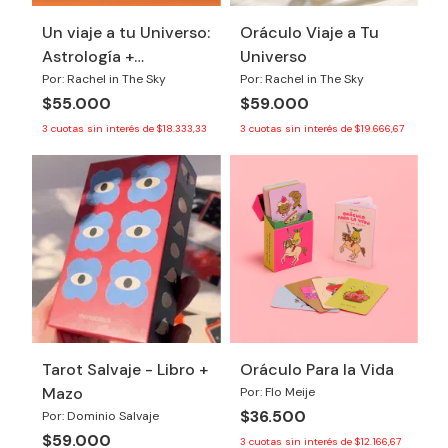
Un viaje a tu Universo:
Oráculo Viaje a Tu
Astrología +
Universo
Numerología + Tzolkin
Por: Rachel in The Sky
Por: Rachel in The Sky
$55.000
$59.000
3
cuotas sin interés de
$18.333,33
3
cuotas sin interés de
$19.666,67
Tarot Salvaje - Libro +
Oráculo Para la Vida
Mazo
Por: Flo Meije
$36.500
Por: Dominio Salvaje
$59.000
3
cuotas sin interés de
$12.166,67