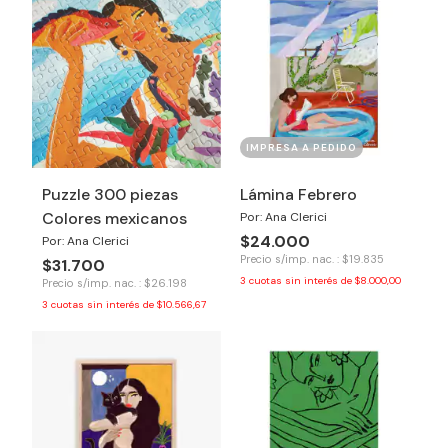
IMPRESA A PEDIDO
Puzzle 300 piezas
Lámina Febrero
Colores mexicanos
Por: Ana Clerici
$24.000
Por: Ana Clerici
Precio s/imp. nac. : $19.835
$31.700
3
cuotas sin interés de
$8.000,00
Precio s/imp. nac. : $26.198
3
cuotas sin interés de
$10.566,67