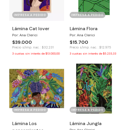
IMPRESA A PEDIDO
IMPRESA A PEDIDO
Lámina Cat lover
Lámina Flora
Por: Ana Clerici
Por: Ana Clerici
$39.000
$15.700
Precio s/imp. nac. : $32.231
Precio s/imp. nac. : $12.975
3
cuotas sin interés de
$13.000,00
3
cuotas sin interés de
$5.233,33
IMPRESA A PEDIDO
IMPRESA A PEDIDO
Lámina Los
Lámina Jungla