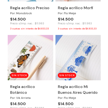
Regla acrílico Preciso
Regla acrílico Morfi
Por: Monoblock
Por: Flo Meije
$14.500
$14.500
Precio s/imp. nac. : $11.983
Precio s/imp. nac. : $11.983
3
cuotas sin interés de
$4.833,33
3
cuotas sin interés de
$4.833,33
SIN STOCK
SIN STOCK
Regla acrílico
Regla acrílico Mi
Botánico
Buenos Aires Querido
Por: Vik Arrieta
Por: Flo Meije
$14.500
$14.500