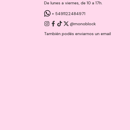
De lunes a viernes, de 10 a 17h.
+ 5491122484971
@monoblock
También podés enviarnos un
email