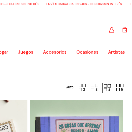
- 3 CUOTAS SIN INTERÉS
ENVÍOS CABA/GBA EN 24HS - 3 CUOTAS SIN INTERÉS
ENV
0
ogar
Juegos
Accesorios
Ocasiones
Artistas