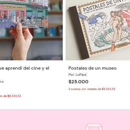
e aprendí del cine y el
Postales de un museo
Por: LuPaul
$25.000
ero
3
cuotas sin interés de
$8.333,33
rés de
$8.333,33