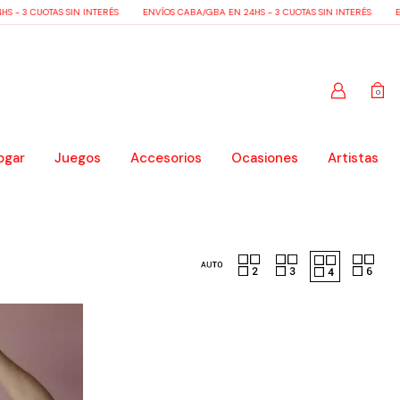
 - 3 CUOTAS SIN INTERÉS
ENVÍOS CABA/GBA EN 24HS - 3 CUOTAS SIN INTERÉS
EN
0
ogar
Juegos
Accesorios
Ocasiones
Artistas