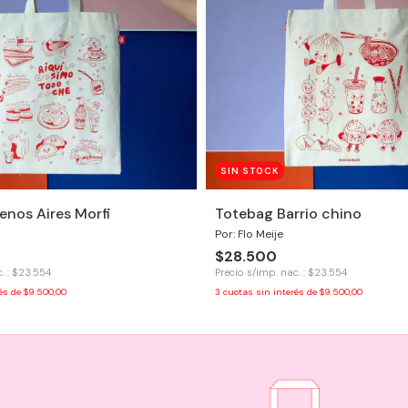
SIN STOCK
enos Aires Morfi
Totebag Barrio chino
Por: Flo Meije
$28.500
. : $23.554
Precio s/imp. nac. : $23.554
rés de
$9.500,00
3
cuotas sin interés de
$9.500,00