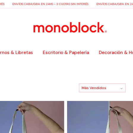
ÉS
ENVÍOS CABA/GBA EN 24HS - 3 CUOTAS SIN INTERÉS
ENVÍOS CABA/GBA EN 24HS
nos & Libretas
Escritorio & Papelería
Decoración & H