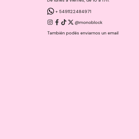
+ 5491122484971
@monoblock
También podés enviarnos un
email