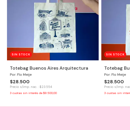
SIN STOCK
SIN STOCK
Totebag Buenos Aires Arquitectura
Totebag Bu
Por: Flo Meije
Por: Flo Meije
$28.500
$28.500
Precio s/imp. nac. : $23.554
Precio s/imp. nac
3
cuotas sin interés de
$9.500,00
3
cuotas sin inte