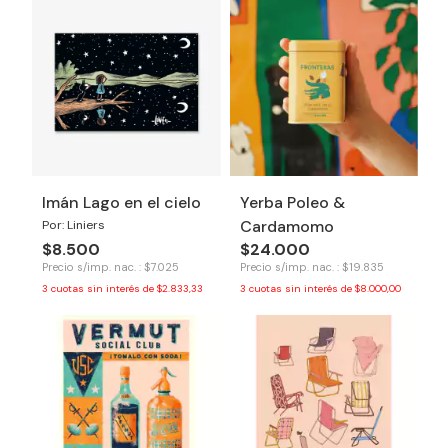
Imán Lago en el cielo
Yerba Poleo &
Cardamomo
Por: Liniers
$8.500
$24.000
Precio s/imp. nac. : $7.025
Precio s/imp. nac. : $19.835
3
cuotas sin interés de
$2.833,33
3
cuotas sin interés de
$8.000,00