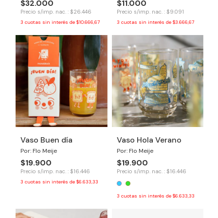
$32.000
$11.000
Precio s/imp. nac. : $26.446
Precio s/imp. nac. : $9.091
3
cuotas sin interés de
$10.666,67
3
cuotas sin interés de
$3.666,67
Vaso Buen día
Vaso Hola Verano
Por: Flo Meije
Por: Flo Meije
$19.900
$19.900
Precio s/imp. nac. : $16.446
Precio s/imp. nac. : $16.446
3
cuotas sin interés de
$6.633,33
3
cuotas sin interés de
$6.633,33