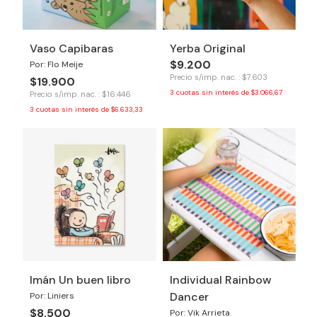
Vaso Capibaras
Yerba Original
$9.200
Por: Flo Meije
Precio s/imp. nac. : $7.603
$19.900
3
cuotas sin interés de
$3.066,67
Precio s/imp. nac. : $16.446
3
cuotas sin interés de
$6.633,33
Imán Un buen libro
Individual Rainbow
Dancer
Por: Liniers
$8.500
Por: Vik Arrieta