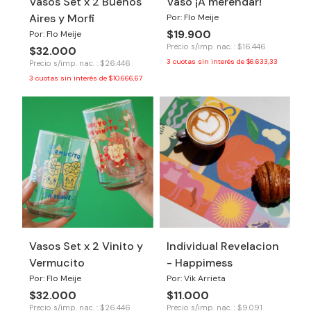
Vasos Set x 2 Buenos
Vaso ¡A merendar!
Aires y Morfi
Por: Flo Meije
$19.900
Por: Flo Meije
Precio s/imp. nac. : $16.446
$32.000
3
cuotas sin interés de
$6.633,33
Precio s/imp. nac. : $26.446
3
cuotas sin interés de
$10.666,67
Vasos Set x 2 Vinito y
Individual Revelacion
Vermucito
- Happimess
Por: Flo Meije
Por: Vik Arrieta
$32.000
$11.000
Precio s/imp. nac. : $26.446
Precio s/imp. nac. : $9.091