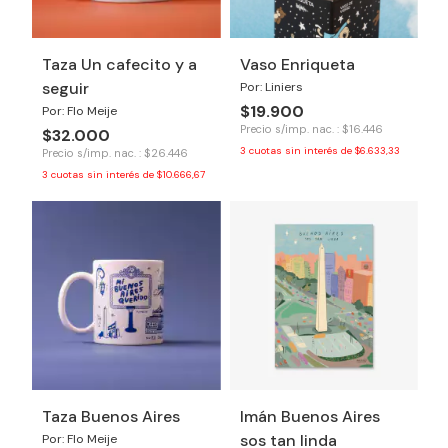
Taza Un cafecito y a
Vaso Enriqueta
seguir
Por: Liniers
$19.900
Por: Flo Meije
Precio s/imp. nac. : $16.446
$32.000
3
cuotas sin interés de
$6.633,33
Precio s/imp. nac. : $26.446
3
cuotas sin interés de
$10.666,67
Taza Buenos Aires
Imán Buenos Aires
sos tan linda
Por: Flo Meije