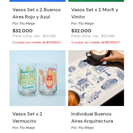
Vasos Set x 2 Buenos
Vasos Set x 2 Morfi y
Aires Rojo y Azul
Vinito
Por: Flo Meije
Por: Flo Meije
$32.000
$32.000
Precio s/imp. nac. : $26.446
Precio s/imp. nac. : $26.446
3
cuotas sin interés de
$10.666,67
3
cuotas sin interés de
$10.666,67
Vasos Set x 2
Individual Buenos
Vermucito
Aires Arquitectura
Por: Flo Meije
Por: Flo Meije