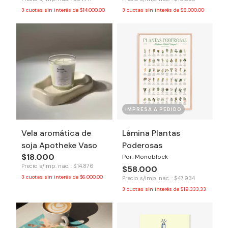
3
cuotas sin interés de
$14.000,00
3
cuotas sin interés de
$8.000,00
IMPRESA A PEDIDO
Vela aromática de
Lámina Plantas
soja Apotheke Vaso
Poderosas
$18.000
Por: Monoblock
Precio s/imp. nac. : $14.876
$58.000
3
cuotas sin interés de
$6.000,00
Precio s/imp. nac. : $47.934
3
cuotas sin interés de
$19.333,33