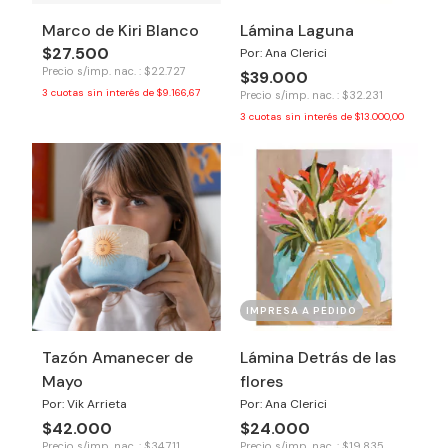
Marco de Kiri Blanco
Lámina Laguna
$27.500
Por: Ana Clerici
Precio s/imp. nac. : $22.727
$39.000
3
cuotas sin interés de
$9.166,67
Precio s/imp. nac. : $32.231
3
cuotas sin interés de
$13.000,00
IMPRESA A PEDIDO
Tazón Amanecer de
Lámina Detrás de las
Mayo
flores
Por: Vik Arrieta
Por: Ana Clerici
$42.000
$24.000
Precio s/imp. nac. : $34.711
Precio s/imp. nac. : $19.835