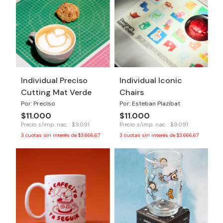
Individual Preciso
Individual Iconic
Cutting Mat Verde
Chairs
Por: Preciso
Por: Esteban Plazibat
$11.000
$11.000
Precio s/imp. nac. : $9.091
Precio s/imp. nac. : $9.091
3
cuotas sin interés de
$3.666,67
3
cuotas sin interés de
$3.666,67