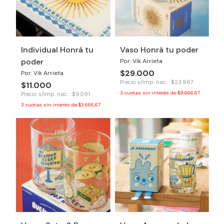
Individual Honrá tu
Vaso Honrá tu poder
poder
Por: Vik Arrieta
$29.000
Por: Vik Arrieta
Precio s/imp. nac. : $23.967
$11.000
3
cuotas sin interés de
$9.666,67
Precio s/imp. nac. : $9.091
3
cuotas sin interés de
$3.666,67