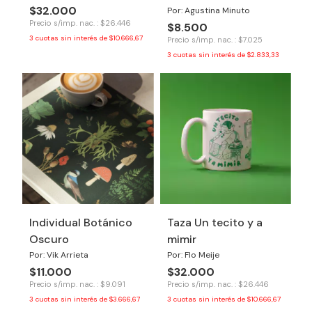
$32.000
Por: Agustina Minuto
Precio s/imp. nac. : $26.446
$8.500
3
cuotas sin interés de
$10.666,67
Precio s/imp. nac. : $7.025
3
cuotas sin interés de
$2.833,33
Individual Botánico
Taza Un tecito y a
Oscuro
mimir
Por: Vik Arrieta
Por: Flo Meije
$11.000
$32.000
Precio s/imp. nac. : $9.091
Precio s/imp. nac. : $26.446
3
cuotas sin interés de
$3.666,67
3
cuotas sin interés de
$10.666,67