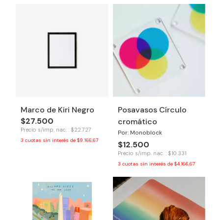
Marco de Kiri Negro
Posavasos Círculo
$27.500
cromático
Precio s/imp. nac. : $22.727
Por: Monoblock
3
cuotas sin interés de
$9.166,67
$12.500
Precio s/imp. nac. : $10.331
3
cuotas sin interés de
$4.166,67