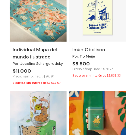
Individual Mapa del
Imán Obelisco
mundo ilustrado
Por: Flo Meije
$8.500
Por: Josefina Schargorodsky
Precio s/imp. nac. : $7.025
$11.000
3
cuotas sin interés de
$2.833,33
Precio s/imp. nac. : $9.091
3
cuotas sin interés de
$3.666,67