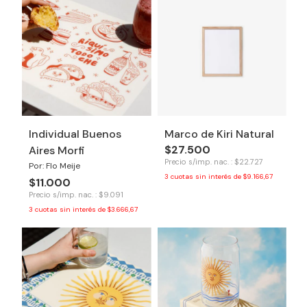
Individual Buenos
Marco de Kiri Natural
$27.500
Aires Morfi
Precio s/imp. nac. : $22.727
Por: Flo Meije
3
cuotas sin interés de
$9.166,67
$11.000
Precio s/imp. nac. : $9.091
3
cuotas sin interés de
$3.666,67