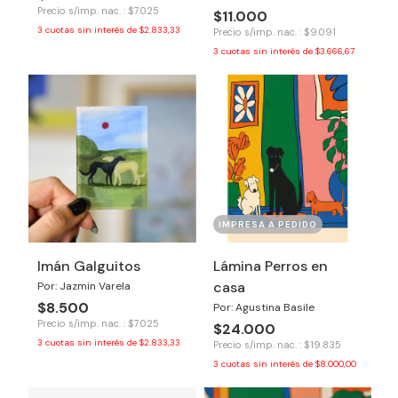
Precio s/imp. nac. : $7.025
$11.000
3
cuotas sin interés de
$2.833,33
Precio s/imp. nac. : $9.091
3
cuotas sin interés de
$3.666,67
IMPRESA A PEDIDO
Imán Galguitos
Lámina Perros en
casa
Por: Jazmin Varela
$8.500
Por: Agustina Basile
Precio s/imp. nac. : $7.025
$24.000
3
cuotas sin interés de
$2.833,33
Precio s/imp. nac. : $19.835
3
cuotas sin interés de
$8.000,00