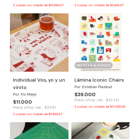
3
cuotas sin interés de
$10.666,67
3
cuotas sin interés de
$3.666,67
IMPRESA A PEDIDO
Individual Vos, yo y un
Lámina Iconic Chairs
vinito
Por: Esteban Plazibat
$39.000
Por: Flo Meije
Precio s/imp. nac. : $32.231
$11.000
3
cuotas sin interés de
$13.000,00
Precio s/imp. nac. : $9.091
3
cuotas sin interés de
$3.666,67