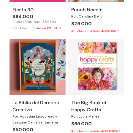
Fiesta 30
Punch Needle
$64.000
Por: Carolina Bello
Precio s/imp. nac. : $52.893
$29.000
3
cuotas sin interés de
$21.333,33
3
cuotas sin interés de
$9.666,67
La Biblia del Derecho
The Big Book of
Creativo
Happy Crafts
Por: Agustina Laboureau y
Por: Lucía Mallea
Ezequiel Canle Santamaria
$65.000
$50.000
3
cuotas sin interés de
$21.666,67