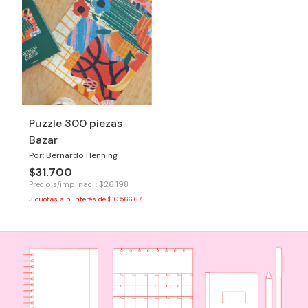
Puzzle 300 piezas
Bazar
Por: Bernardo Henning
$31.700
Precio s/imp. nac. : $26.198
3
cuotas sin interés de
$10.566,67