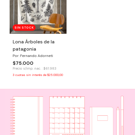
SIN STOCK
Lona Árboles de la
patagonia
Por: Fernando Adorneti
$75.000
Precio s/imp. nac. : $61.983
3
cuotas sin interés de
$25.000,00