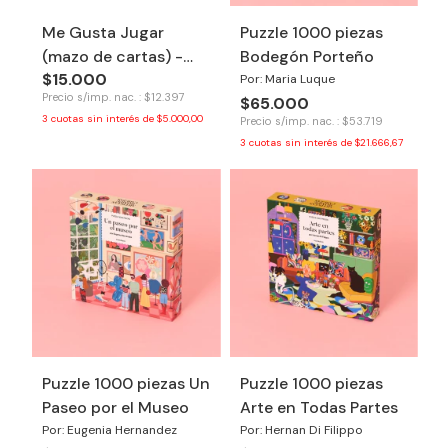
Me Gusta Jugar
Puzzle 1000 piezas
(mazo de cartas) -
Bodegón Porteño
$15.000
Tinkuy
Por: Maria Luque
Precio s/imp. nac. : $12.397
$65.000
3
cuotas sin interés de
$5.000,00
Precio s/imp. nac. : $53.719
3
cuotas sin interés de
$21.666,67
Puzzle 1000 piezas Un
Puzzle 1000 piezas
Paseo por el Museo
Arte en Todas Partes
Por: Eugenia Hernandez
Por: Hernan Di Filippo