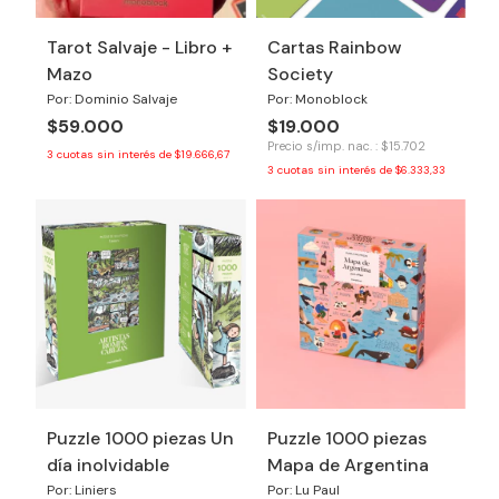
Tarot Salvaje - Libro +
Cartas Rainbow
Mazo
Society
Por: Dominio Salvaje
Por: Monoblock
$59.000
$19.000
Precio s/imp. nac. : $15.702
3
cuotas sin interés de
$19.666,67
3
cuotas sin interés de
$6.333,33
Puzzle 1000 piezas Un
Puzzle 1000 piezas
día inolvidable
Mapa de Argentina
Por: Liniers
Por: Lu Paul