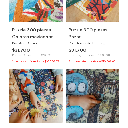
Puzzle 300 piezas
Puzzle 300 piezas
Colores mexicanos
Bazar
Por: Ana Clerici
Por: Bernardo Henning
$31.700
$31.700
Precio s/imp. nac. : $26.198
Precio s/imp. nac. : $26.198
3
cuotas sin interés de
$10.566,67
3
cuotas sin interés de
$10.566,67