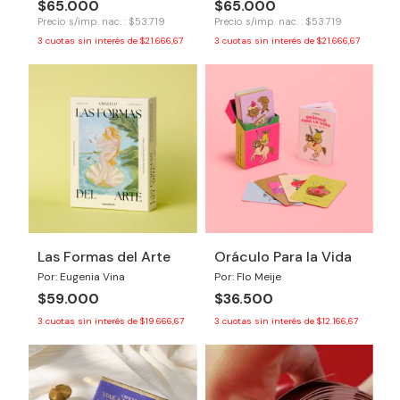
$65.000
$65.000
Precio s/imp. nac. : $53.719
Precio s/imp. nac. : $53.719
3
cuotas sin interés de
$21.666,67
3
cuotas sin interés de
$21.666,67
Las Formas del Arte
Oráculo Para la Vida
Por: Eugenia Vina
Por: Flo Meije
$59.000
$36.500
3
cuotas sin interés de
$19.666,67
3
cuotas sin interés de
$12.166,67