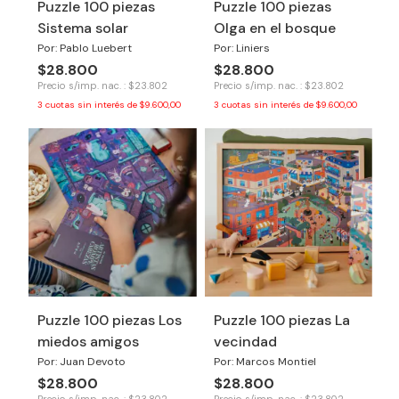
Puzzle 100 piezas
Puzzle 100 piezas
Sistema solar
Olga en el bosque
Por: Pablo Luebert
Por: Liniers
$28.800
$28.800
Precio s/imp. nac. : $23.802
Precio s/imp. nac. : $23.802
3
cuotas sin interés de
$9.600,00
3
cuotas sin interés de
$9.600,00
Puzzle 100 piezas Los
Puzzle 100 piezas La
miedos amigos
vecindad
Por: Juan Devoto
Por: Marcos Montiel
$28.800
$28.800
Precio s/imp. nac. : $23.802
Precio s/imp. nac. : $23.802