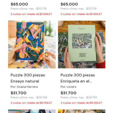
$65.000
$65.000
Precio s/imp. nac. : $53.719
Precio s/imp. nac. : $53.719
3
cuotas sin interés de
$21.666,67
3
cuotas sin interés de
$21.666,67
Puzzle 300 piezas
Puzzle 300 piezas
Ensayo natural
Enriqueta en el
bosque
Por: Xoana Herrera
Por: Liniers
$31.700
$31.700
Precio s/imp. nac. : $26.198
Precio s/imp. nac. : $26.198
3
cuotas sin interés de
$10.566,67
3
cuotas sin interés de
$10.566,67