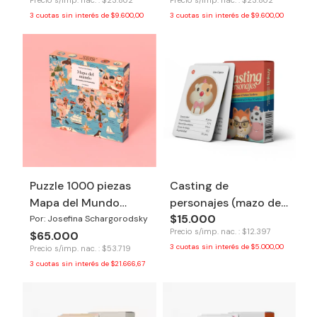
3
cuotas sin interés de
$9.600,00
3
cuotas sin interés de
$9.600,00
Puzzle 1000 piezas
Casting de
Mapa del Mundo
personajes (mazo de
$15.000
ilustrado
cartas) - Tinkuy
Por: Josefina Schargorodsky
Precio s/imp. nac. : $12.397
$65.000
3
cuotas sin interés de
$5.000,00
Precio s/imp. nac. : $53.719
3
cuotas sin interés de
$21.666,67