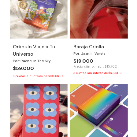
Oráculo Viaje a Tu
Baraja Criolla
Universo
Por: Jazmin Varela
$19.000
Por: Rachel in The Sky
Precio s/imp. nac. : $15.702
$59.000
3
cuotas sin interés de
$6.333,33
3
cuotas sin interés de
$19.666,67