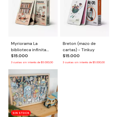
Myriorama La
Breton (mazo de
biblioteca infinita
cartas) - Tinkuy
$15.000
$15.000
(mazo de cartas) -
Tinkuy
3
cuotas sin interés de
$5.000,00
3
cuotas sin interés de
$5.000,00
SIN STOCK