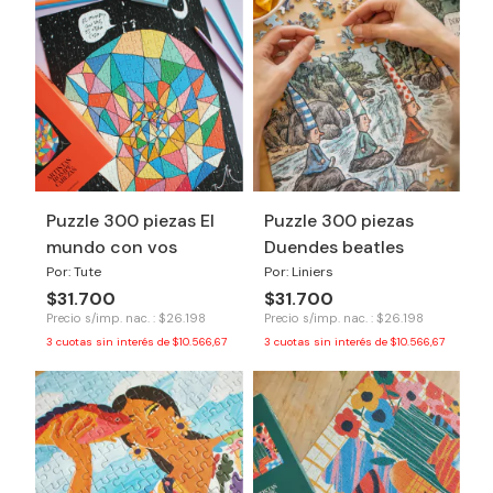
Puzzle 300 piezas El
Puzzle 300 piezas
mundo con vos
Duendes beatles
Por: Tute
Por: Liniers
$31.700
$31.700
Precio s/imp. nac. : $26.198
Precio s/imp. nac. : $26.198
3
cuotas sin interés de
$10.566,67
3
cuotas sin interés de
$10.566,67