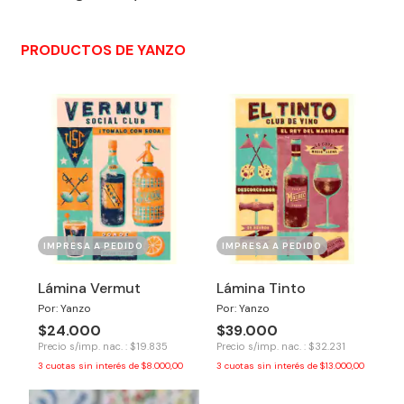
PRODUCTOS DE YANZO
IMPRESA A PEDIDO
IMPRESA A PEDIDO
Lámina Vermut
Lámina Tinto
Por: Yanzo
Por: Yanzo
$24.000
$39.000
Precio s/imp. nac. : $19.835
Precio s/imp. nac. : $32.231
3
cuotas sin interés de
$8.000,00
3
cuotas sin interés de
$13.000,00