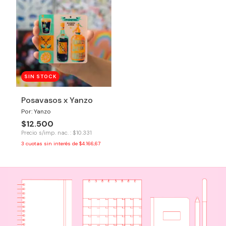
SIN STOCK
Posavasos x Yanzo
Por: Yanzo
$12.500
Precio s/imp. nac. : $10.331
3
cuotas sin interés de
$4.166,67