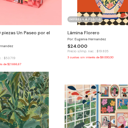
IMPRESA A PEDIDO
 piezas Un Paseo por el
Lámina Florero
Por: Eugenia Hernandez
$24.000
ernandez
Precio s/imp. nac. : $19.835
3
cuotas sin interés de
$8.000,00
. : $53.719
rés de
$21.666,67