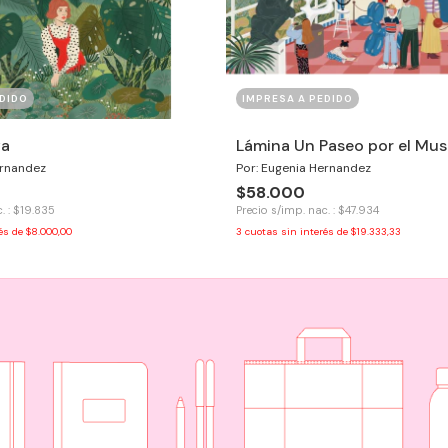
DIDO
IMPRESA A PEDIDO
va
Lámina Un Paseo por el Mu
ernandez
Por: Eugenia Hernandez
$58.000
. : $19.835
Precio s/imp. nac. : $47.934
rés de
$8.000,00
3
cuotas sin interés de
$19.333,33