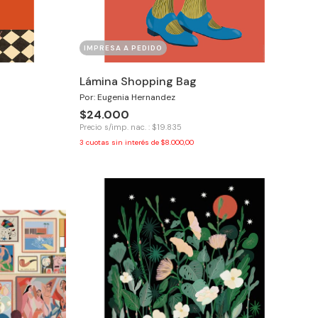
IMPRESA A PEDIDO
Lámina Shopping Bag
Por: Eugenia Hernandez
$24.000
Precio s/imp. nac. : $19.835
3
cuotas sin interés de
$8.000,00