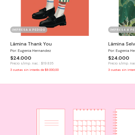
IMPRESA A PEDIDO
IMPRESA A PE
Lámina Thank You
Lámina Sel
Por: Eugenia Hernandez
Por: Eugenia H
$24.000
$24.000
Precio s/imp. nac. : $19.835
Precio s/imp. nac
3
cuotas sin interés de
$8.000,00
3
cuotas sin inte