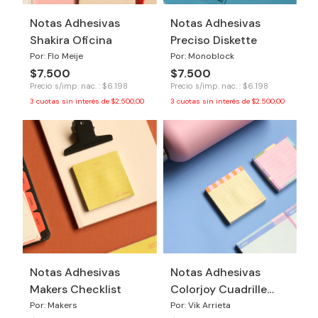
Notas Adhesivas
Notas Adhesivas
Shakira Oficina
Preciso Diskette
Por: Flo Meije
Por: Monoblock
$7.500
$7.500
Precio s/imp. nac. : $6.198
Precio s/imp. nac. : $6.198
3
cuotas sin interés de
$2.500,00
3
cuotas sin interés de
$2.500,00
Notas Adhesivas
Notas Adhesivas
Makers Checklist
Colorjoy Cuadrille
Amarillo
Por: Makers
Por: Vik Arrieta